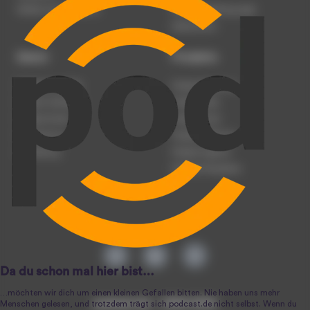
Werben auf podcast.de
Nutzungsbedingungen
Datenschutz
Dienst
Produkte
Podcast anmelden
Podcast-Beratung
Podcast hochladen
Podcast-Jobs
Podcast-Events
Podcast-Push
Registrierung
Podcast-Werbung
Anmeldung
Podcast-Agentur
Podcast-Produktion
podcast.de ~ 2004-2026