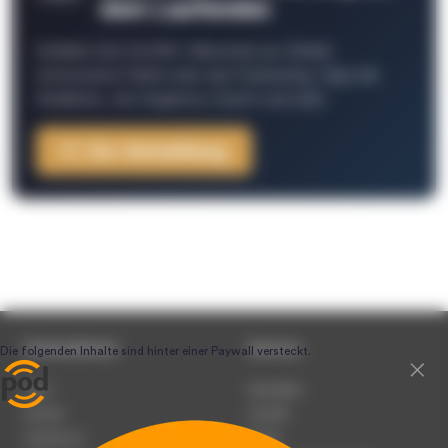
dem Laufenden
Schließe Dich 26.000+ Menschen an. Erhalte
interessante Fakten über das Podcasting, Tipps der
Redaktion, Job-Angebote, Events und mehr.
Zur Anmeldung
Unternehmen
Service
Team
Newsletter
Karriere
Kontakt
Impressum
Presse