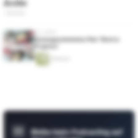
Archiv
1 Episoden
vor 3 Jahren
Seriengewohnheiten Pilot "Work in
Progress"
50 Minuten
Bleibe beim Podcasting auf