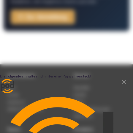
Redaktion, Job-Angebote, Events und mehr.
Zur Anmeldung
Unternehmen
Service
Team
Newsletter
Karriere
Kontakt
Impressum
Presse
Werben auf podcast.de
Nutzungsbedingungen
Datenschutz
Dienst
Produkte