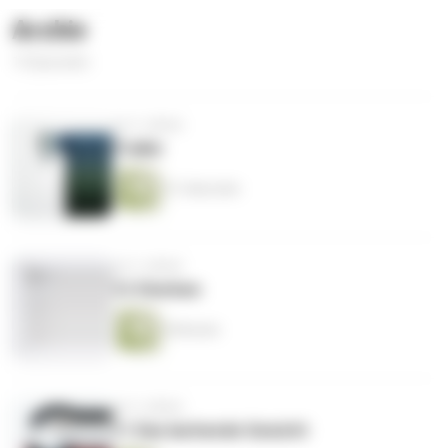
Archiv
13 Episoden
vor 2 Jahren
Trailer
51 Sekunden
vor 3 Jahren
12 Sterben
8 Minuten
vor 3 Jahren
11 Das lachende Gesicht