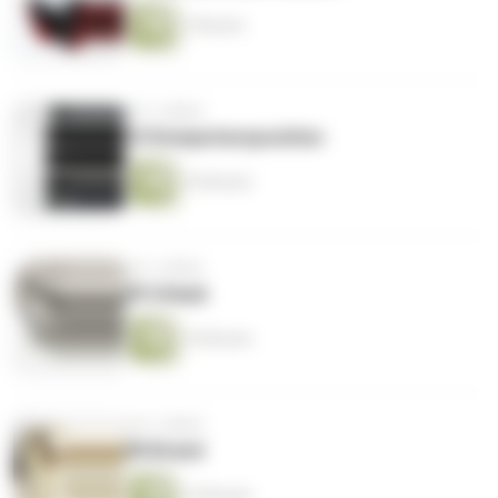
7 Minuten
vor 3 Jahren
10 Kompetenzposition
10 Minuten
vor 3 Jahren
09 Urlaub
10 Minuten
vor 3 Jahren
08 Brand
14 Minuten