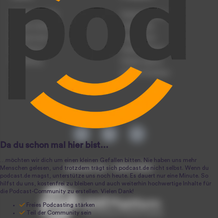
Podcast anmelden
Podcast-Beratung
Podcast hochladen
Podcast-Jobs
Podcast-Events
Podcast-Push
Registrierung
Podcast-Werbung
Anmeldung
Podcast-Agentur
Podcast-Produktion
podcast.de ~ 2004-2026