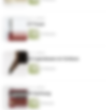
vor 3 Jahren
07 Feuer
16 Minuten
vor 3 Jahren
06 Irgendwann ist Schluss
23 Minuten
vor 3 Jahren
05 Quittung
9 Minuten