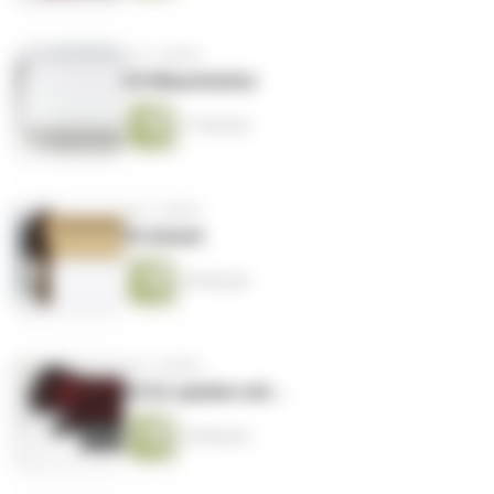
vor 3 Jahren
04 Mauerkultur
11 Minuten
vor 3 Jahren
03 Arbeit
10 Minuten
vor 3 Jahren
02 Es spielen mit...
10 Minuten