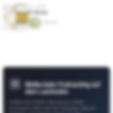
vor 3 Jahren
01 Biotop
10 Minuten
Bleibe beim Podcasting auf
dem Laufenden
Schließe Dich 26.000+ Menschen an. Erhalte
interessante Fakten über das Podcasting, Tipps der