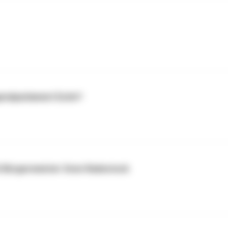
gendparlament Eutin?
it Bürgermeister Sven Radestock