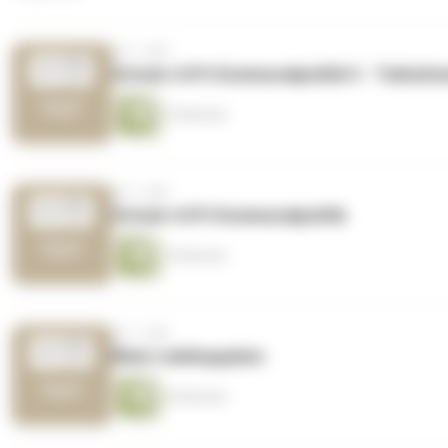
vor 1 Jahr
Schule trifft Kommunalpolitik II - Teilneh
19 Minuten
vor 1 Jahr
Schule trifft Kommunalpolitik
10 Minuten
vor 1 Jahr
Mein Lieblingsplatz
25 Minuten