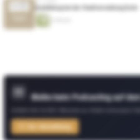
vor 3 Jahren
Ausbildung bei der Stadtverwaltung Eutin
14 Minuten
Bleibe beim Podcasting auf de
Schließe Dich 26.000+ Menschen an. Erhalte interessante Fak
Zur Anmeldung