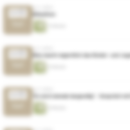
vor 2 Jahren
Klimathon
13 Minuten
vor 2 Jahren
Was macht eigentlich das Kinder- und Ju
23 Minuten
vor 3 Jahren
"Es wird niemals langweilig" - Gespräch m
25 Minuten