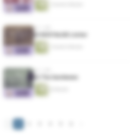
1 Stunde 6 Minuten
vor 1 Jahr
63 NOSTALGIE Löcher
1 Stunde 5 Minuten
vor 1 Jahr
62 The Gentlemen
43 Minuten
‹
1
2
3
4
5
6
›