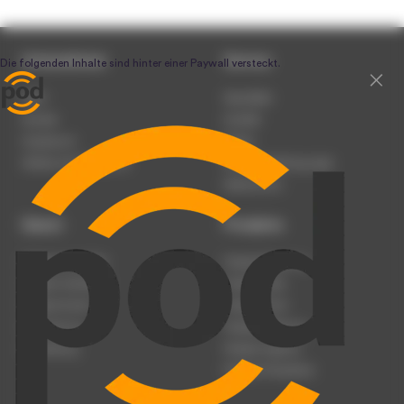
Unternehmen
Service
Team
Newsletter
Karriere
Kontakt
Impressum
Presse
Werben auf podcast.de
Nutzungsbedingungen
Datenschutz
Dienst
Produkte
Podcast anmelden
Podcast-Beratung
Podcast hochladen
Podcast-Jobs
Podcast-Events
Podcast-Push
Registrierung
Podcast-Werbung
Anmeldung
Podcast-Agentur
Podcast-Produktion