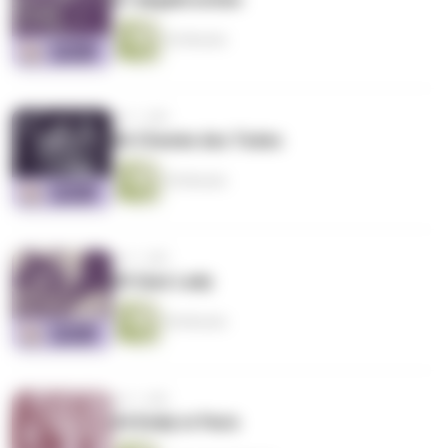
42 Minuten
vor 1 Jahr
66 Chemie des Todes
55 Minuten
vor 1 Jahr
65 Quiz Lady
56 Minuten
vor 1 Jahr
64 Emily in Paris