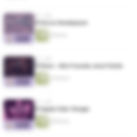
vor 1 Jahr
76 Kurze Sendepause
4 Minuten
vor 1 Jahr
75 Bonn - Alte Freunde, neue Feinde
47 Minuten
vor 1 Jahr
74 Apple Cider Vinegar
58 Minuten