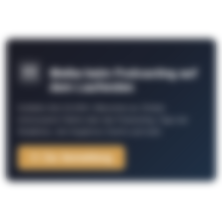
Bleibe beim Podcasting auf
dem Laufenden
Schließe Dich 26.000+ Menschen an. Erhalte
interessante Fakten über das Podcasting, Tipps der
Redaktion, Job-Angebote, Events und mehr.
Zur Anmeldung