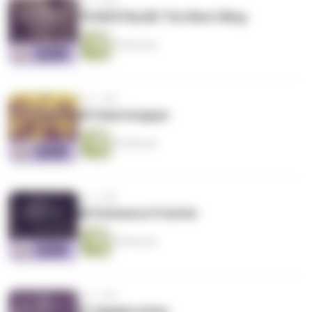
vor 1 Jahr
70 NOSTALGIE The West Wing
55 Minuten
vor 1 Jahr
69 Heartstopper
45 Minuten
vor 1 Jahr
68 Schwarze Früchte
40 Minuten
vor 1 Jahr
67 abgebrochen