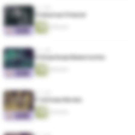
vor 1 Jahr
73 American Primeval
49 Minuten
vor 1 Jahr
72 Ronja Ronja Räubertochter
48 Minuten
vor 1 Jahr
71 Achtsam Morden
52 Minuten