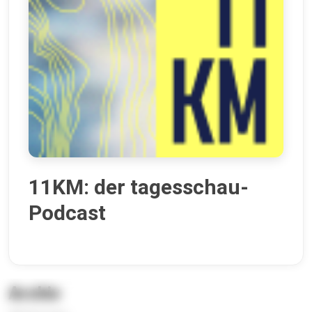
11KM: der tagesschau-
Podcast
Archiv