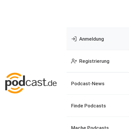
Anmeldung
Registrierung
Podcast-News
Finde Podcasts
Mache Podcasts