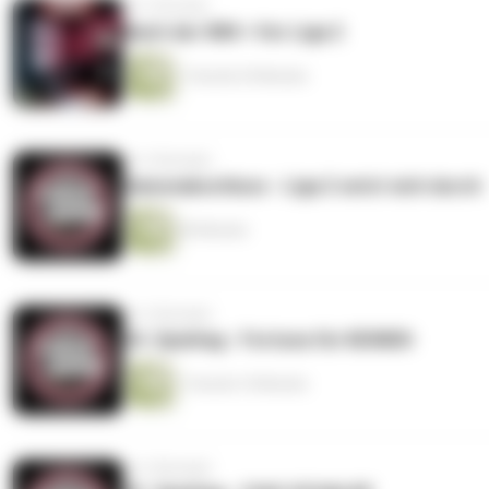
vor 2 Wochen
Nach der WM = Vor Liga 2
1 Stunde 29 Minuten
vor 2 Monaten
Saisonabschluss - Liga 2 setzt sich durch
60 Minuten
vor 2 Monaten
34. Spieltag - Fortuna für KEINEN
1 Stunde 10 Minuten
vor 3 Monaten