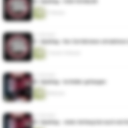
32. Spieltag - CIAO SCHALKE
37 Minuten
vor 3 Monaten
31. Spieltag - Der Zerfall einer attraktiven
1 Stunde 10 Minuten
vor 3 Monaten
30. Spieltag - Im Keller gefangen
48 Minuten
vor 3 Monaten
29. Spieltag - Jeder Anfang hat auch ein 