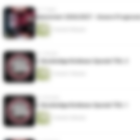
vor 3 Tagen
Saisonstart 2026/2027 - Unsere Prognose
1 Stunde 9 Minuten
vor 1 Woche
2. Bundesliga Kickbase Spezial TEIL 2
1 Stunde 7 Minuten
vor 2 Wochen
2. Bundesliga Kickbase Spezial TEIL 1
1 Stunde 3 Minuten