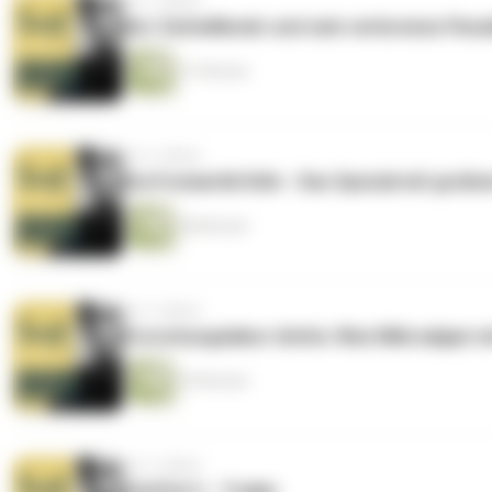
vor 2 Jahren
Der Zeitmillionär und sein verlorenes Para
31 Minuten
vor 2 Jahren
Dorfromantik Köln - Das Spezial mit groß
48 Minuten
vor 2 Jahren
Forschungslabor Arktis: Was Mikroalgen m
39 Minuten
vor 2 Jahren
Staffel 3 – Trailer