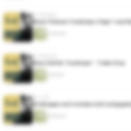
vor 9 Monaten
Neuer Podcast: Foodsteps, Folge 1 zum R
16 Minuten
vor 9 Monaten
Neue Staffel: "foodsteps" - Trailer Drop
4 Minuten
vor 1 Jahr
20 Absagen und trotzdem nicht aufgegebe
20 Minuten