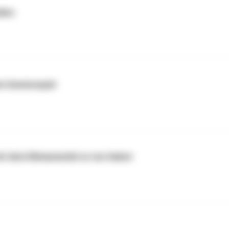
dies
em Gewinnspiel
it dem Klimawandel zu tun haben