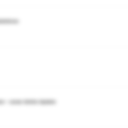
einhören
n – unser Arktis-Update