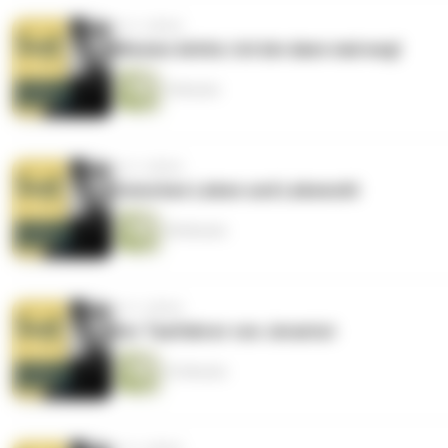
vor 2 Jahren
Mission Arktis: Ich bin dann mal weg!
5 Minuten
vor 2 Jahren
Zwischen Leben und Lebewohl
38 Minuten
vor 2 Jahren
Der Taxifahrer von Jerantut
32 Minuten