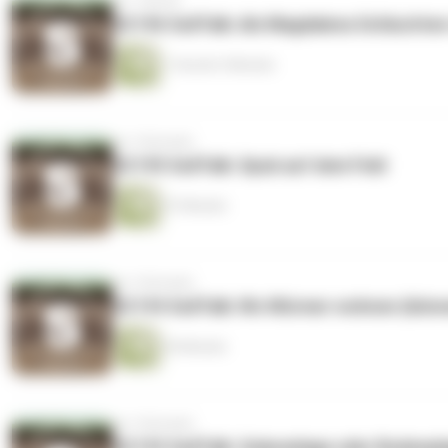
vor 1 Monat
SC196 SoilTalk: Als Magdalena Schluchten 
1 Stunde 4 Minuten
vor 2 Monaten
SC195 SoilTalk: Spuk auf dem Feld
57 Minuten
vor 2 Monaten
SC194 SoilTalk: Wo Würmer wohnen (könn
54 Minuten
vor 2 Monaten
SC193 SoilTalk: Solaranlage oder Bodenpl