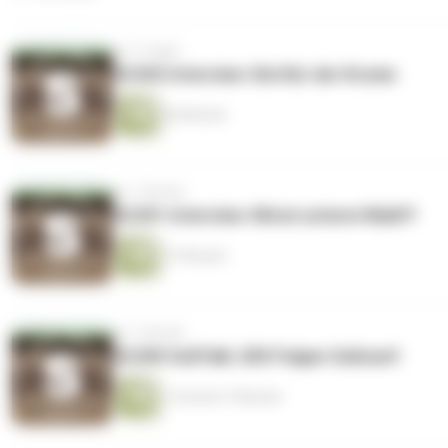
vor 3 Tagen
SC202 Interview: Die Kür der Krume
46 Minuten
vor 1 Woche
SC201 Interview: Nitrat unterm Wald?!
37 Minuten
vor 1 Woche
SC200 SoilTalk: 200 Folgen Soilcast!
1 Stunde 27 Minuten