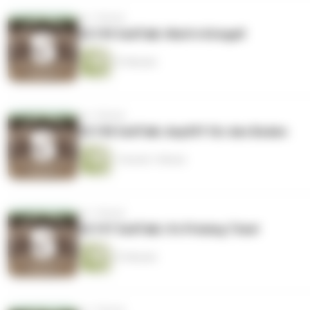
vor 1 Monat
SC199 SoilTalk: Watt'n Kringel!
57 Minuten
vor 1 Monat
SC198 SoilTalk: Anpfiff für den Boden
1 Stunde 1 Minute
vor 1 Monat
SC197 SoilTalk: It’s Priming Time!
57 Minuten