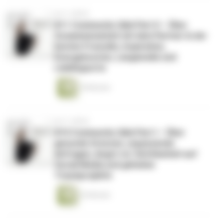
vor 3 Jahren
#11 Community Q&A Part II – Über
Zusammenarbeit mit dem Partner & der
besten Freundin, Inspiration,
Energybooster, Langeweile und
Lieblingsorte
18 Minuten
vor 3 Jahren
#10 Community Q&A Part I – Über
gesunde Grenzen, unpassende
Anfragen, Angst vor Sichtbarkeit auf
Social Media und geheime
Traumprojekte
25 Minuten