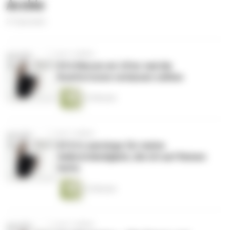
Archiv
31 Episoden
vor 3 Jahren
#16 Warum wir öfter mal die
Komfortzone verlassen sollten
23 Minuten
vor 3 Jahren
#15 6 Learnings für meine
Selbstständigkeit, die ich auf Reisen
hatte
23 Minuten
vor 3 Jahren