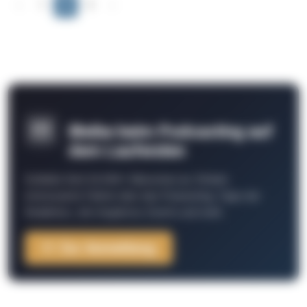
‹
1
2
3
›
Bleibe beim Podcasting auf
dem Laufenden
Schließe Dich 26.000+ Menschen an. Erhalte
interessante Fakten über das Podcasting, Tipps der
Redaktion, Job-Angebote, Events und mehr.
Zur Anmeldung