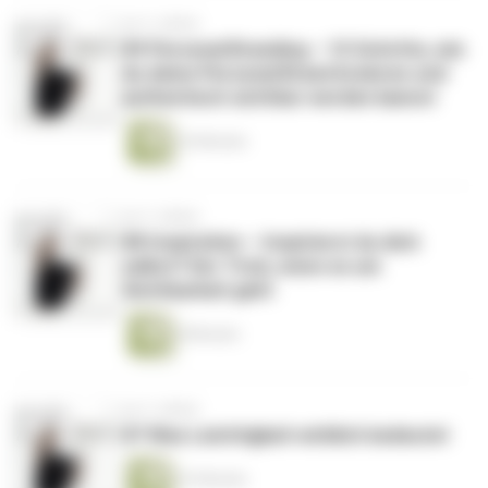
vor 3 Jahren
#9 Personal Branding – 10 Schritte, wie
du deine Personal Brand kreieren und
authentisch sichtbar werden kannst
24 Minuten
vor 3 Jahren
#8 Inspiration – Inspirierst du dich
selbst? Der Trick, wenn es um
Sichtbarkeit geht
8 Minuten
vor 3 Jahren
#7 Was Leichtigkeit wirklich bedeutet
23 Minuten