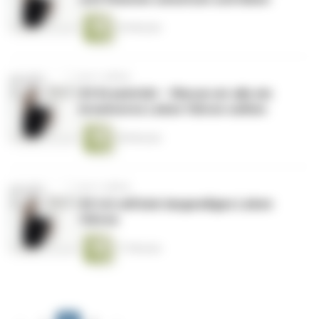
24 Minuten
vor 3 Jahren
#3 Kreativität – Warum wir alle ein
kreativeres Leben führen sollten
28 Minuten
vor 3 Jahren
#2 Ich will kein langweiliges Leben
führen
17 Minuten