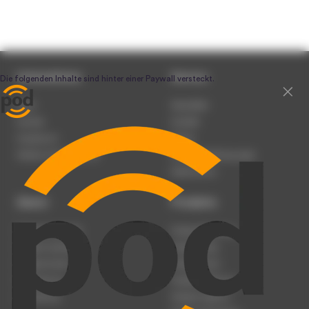
Unternehmen
Service
Team
Newsletter
Karriere
Kontakt
Impressum
Presse
Werben auf podcast.de
Nutzungsbedingungen
Datenschutz
Dienst
Produkte
Podcast anmelden
Podcast-Beratung
Podcast hochladen
Podcast-Jobs
Podcast-Events
Podcast-Push
Registrierung
Podcast-Werbung
Anmeldung
Podcast-Agentur