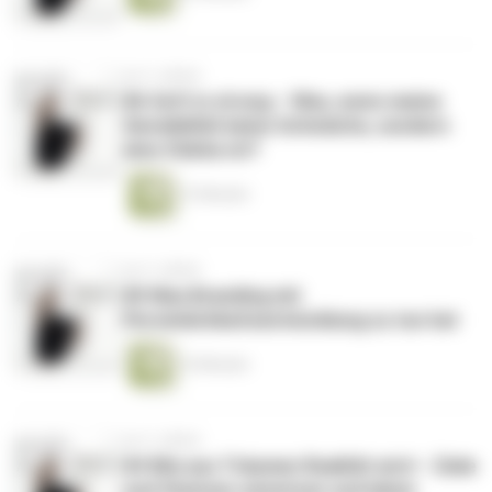
vor 3 Jahren
#6 Soft is strong – Was, wenn meine
Sensibilität keine Schwäche, sondern
eine Stärke ist?
13 Minuten
vor 3 Jahren
#5 Was Branding mit
Persönlichkeitsentwicklung zu tun hat
16 Minuten
vor 3 Jahren
#4 Wie aus Träumen Realität wird – Ziele
und Visionen umsetzen und leben