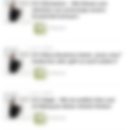
#14 Workation – Wie Reisen und
Arbeiten von unterwegs unsere
Kreativität befeuert
19 Minuten
vor 3 Jahren
#13 Muss Business immer „busy-ness“
bedeuten oder geht es auch anders?
24 Minuten
vor 3 Jahren
#12 Ikigai – Wie du endlich Sinn und
Erfüllung (in deiner Arbeit) findest
25 Minuten