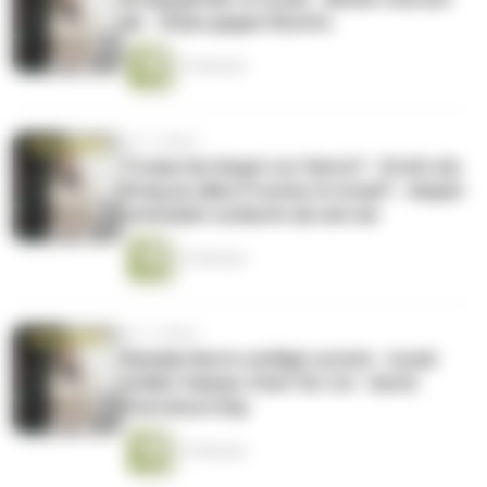
ab - Omas gegen Rechts
13 Minuten
vor 2 Jahren
Trump hat Angst vor Harris? - Droht ein
Krieg an allen Fronten in Israel? - Ampel
schneidet schlecht ab wie nie
12 Minuten
vor 2 Jahren
Kamala Harris schlägt zurück - Israel
erklärt Hamas-Chef für tot - Earth
Overshoot Day
13 Minuten