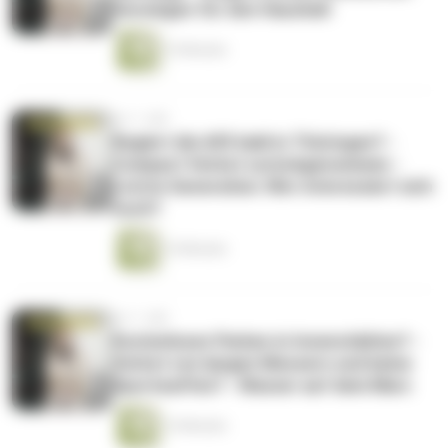
Vermögen für den Haushalt
15 Minuten
vor 1 Jahr
Regiert die AfD bald in Thüringen? -
Compact Verbot zurückgenommen -
Letzte Generation: Wer interessiert sich
noch?
14 Minuten
vor 1 Jahr
Kostenloses Parken in Innenstädten? -
Verbot von langen Messern und keine
Sportwaffen? - Wasser auf dem Mars
14 Minuten