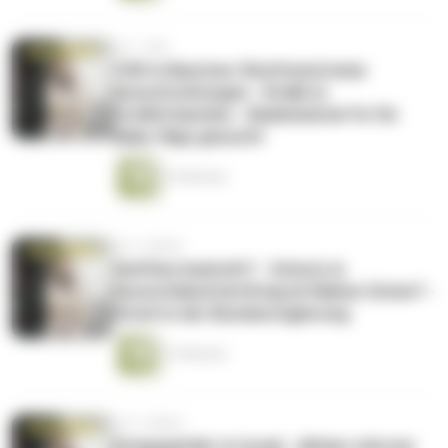
vor 1 Jahr
CSD in Bautzen: Rechtsextreme
Ausschreitungen - Kralle in
Großbritannien - Bademeister*in für
Baby-Hipp gesucht
15 Minuten
vor 2 Jahren
Swifties bedroht? - Schutz in
Deutschland bei Krieg im Nahen Osten? -
Streit in der Bundesregierung
13 Minuten
vor 2 Jahren
Kriegsgefahr in Israel - Aktien stürzen