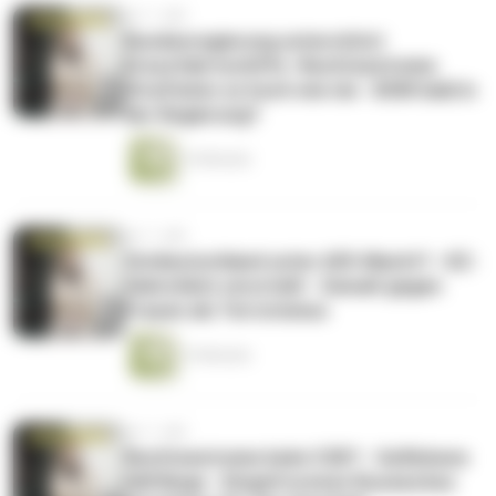
vor 1 Jahr
Bundesregierung unterstützt
Kreuzfahrtschiffe -Rechtsextreme
Straftaten so hoch wie nie - BSW bald in
der Regierung?
14 Minuten
vor 1 Jahr
Ostdeutschland unter AfD-Macht? - KZ-
Sekretärin verurteilt - Gewalt gegen
Frauen als Terrorismus
14 Minuten
vor 1 Jahr
Rechtsextreme beim CSD? - Geflohene
Häftlinge - Eingefrorenes Russisches