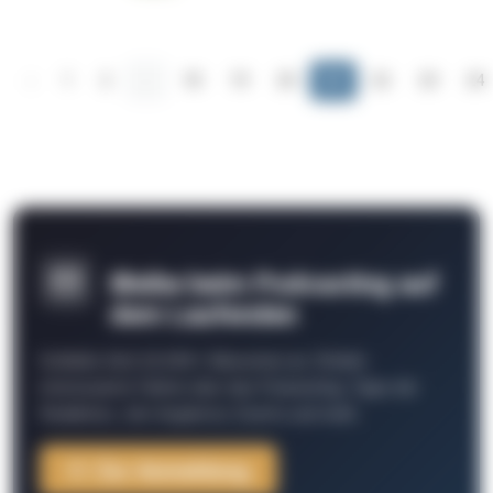
‹
1
2
...
18
19
20
21
22
23
24
Bleibe beim Podcasting auf
dem Laufenden
Schließe Dich 26.000+ Menschen an. Erhalte
interessante Fakten über das Podcasting, Tipps der
Redaktion, Job-Angebote, Events und mehr.
Zur Anmeldung