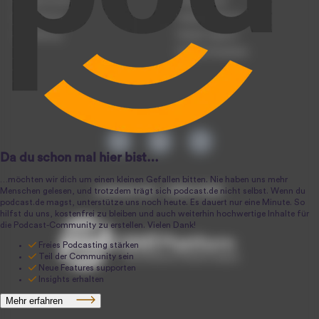
Podcast-Events
Podcast-Push
Registrierung
Podcast-Werbung
Anmeldung
Podcast-Agentur
Podcast-Produktion
podcast.de ~ 2004-2026