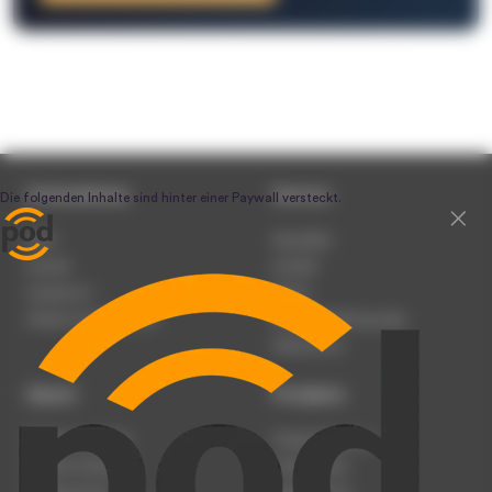
Unternehmen
Service
Team
Newsletter
Karriere
Kontakt
Impressum
Presse
Werben auf podcast.de
Nutzungsbedingungen
Datenschutz
Dienst
Produkte
Podcast anmelden
Podcast-Beratung
Podcast hochladen
Podcast-Jobs