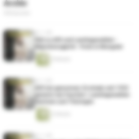
Archiv
500 Episoden
vor 1 Jahr
FAQ zu AfD und Landtagswahlen -
Migrationsgipfel - Putin in Mongolei
10 Minuten
vor 1 Jahr
AfD hat gewonnen: Erstmals seit 1933
gewinnt ein Faschist | Landtagswahlen
Sachsen und Thüringen
12 Minuten
vor 1 Jahr