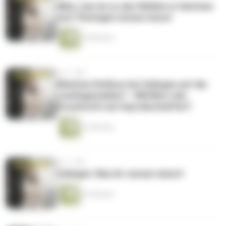
Alles, was du zu den Wahlen in Sachsen
und Thüringen wissen musst
10 Minuten
vor 1 Jahr
Welchen Einfluss hat Solingen auf die
Landtagswahlen? - Will Merz das
Grundrecht auf Asyl abschaffen?
14 Minuten
vor 1 Jahr
Solingen: Was ihr wissen müsst!
13 Minuten