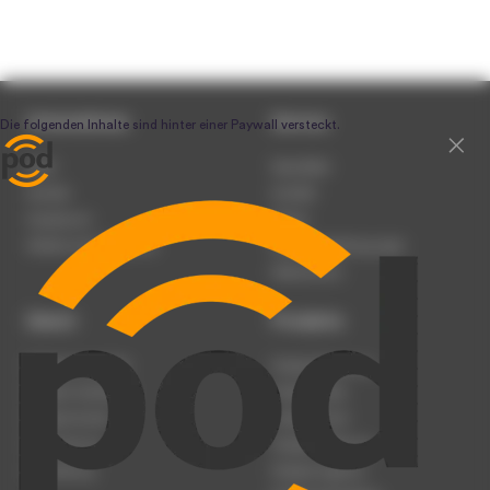
Unternehmen
Service
Team
Newsletter
Karriere
Kontakt
Impressum
Presse
Werben auf podcast.de
Nutzungsbedingungen
Datenschutz
Dienst
Produkte
Podcast anmelden
Podcast-Beratung
Podcast hochladen
Podcast-Jobs
Podcast-Events
Podcast-Push
Registrierung
Podcast-Werbung
Anmeldung
Podcast-Agentur