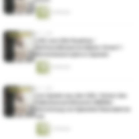
16 Minuten
vor 1 Jahr
LIVE vom USA-Roadtrip /
Waffenstillstand im Nahen-Osten? /
Wetterkatastrophe in Spanien
16 Minuten
vor 1 Jahr
Live Update aus den USA | Verbot des
Palästinenserhilfswerk UNRWA |
Hinrichtung von Djamshid Sharmahd im
Iran
13 Minuten