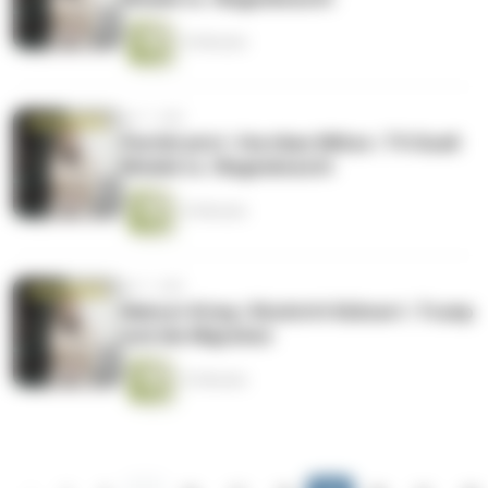
14 Minuten
vor 1 Jahr
Parität jetzt | Hurrikan Milton | TV-Duell
Weidel vs. Wagenknecht
14 Minuten
vor 1 Jahr
Nahost-Krieg | Rücktritt Kühnert | Trump
und die Migration
12 Minuten