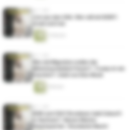
vor 1 Jahr
Live aus den USA | Wer will mit BSW?|
Israel und Iran
15 Minuten
vor 1 Jahr
Wie viel Migration wollen die
Ministerpräsident*innen? | Trump ist ein
Faschist? | Geld von Elon Musk
9 Minuten
vor 1 Jahr
BSW und CDU? Brombeer bald Zukunft
in Sachsen? | Neues Marine-
Hauptquartier | Russlands Macht