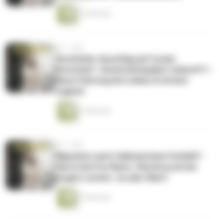
12 Minuten
vor 1 Jahr
Vereitelter Anschlag auf Israel-
Botschaft | Sicherheitspaket-Zukunft? |
Neue Führung bei Linken & Grüner
Jugend
14 Minuten
vor 1 Jahr
Migration nach italienischem Vorbild? |
Harris bei Fox News | Rechtsruck bei
jungen Leuten: Ja oder Nein?
15 Minuten