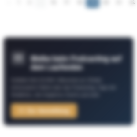
‹
1
2
...
16
17
18
19
20
21
22
Bleibe beim Podcasting auf
dem Laufenden
Schließe Dich 26.000+ Menschen an. Erhalte
interessante Fakten über das Podcasting, Tipps der
Redaktion, Job-Angebote, Events und mehr.
Zur Anmeldung