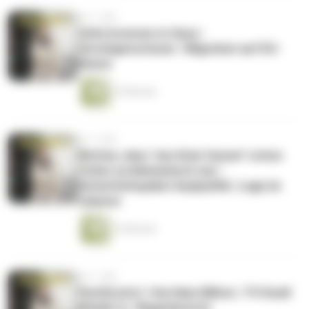
vor 1 Jahr
Zelte brennen in Gaza |
Vermögenssteuer | Migration auf EU-
Ebene
14 Minuten
vor 1 Jahr
Wetten, dass "ans Knie fassen" schon
früher problematisch war |
Sicherheitspaket Asylpolitik | Lage im
Libanon
14 Minuten
vor 1 Jahr
Parität jetzt | Hurrikan Milton | TV-Duell
Weidel vs. Wagenknecht