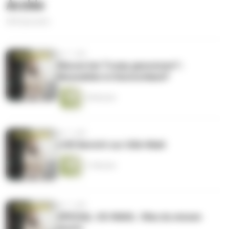
Archiv
500 Episoden
vor 1 Jahr
Warum hat Trump gewonnen? |
Neuwahlen in Deutschland?
18 Minuten
vor 1 Jahr
LIVE Bericht zur USA-Wahl
11 Minuten
vor 1 Jahr
SPEZIAL: US-WAHL | Was du wissen
musst.