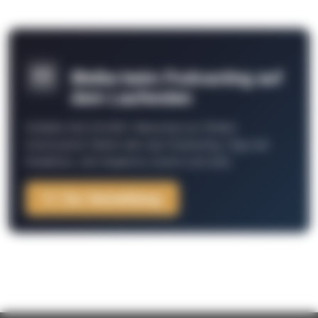
Bleibe beim Podcasting auf
dem Laufenden
Schließe Dich 26.000+ Menschen an. Erhalte
interessante Fakten über das Podcasting, Tipps der
Redaktion, Job-Angebote, Events und mehr.
Zur Anmeldung