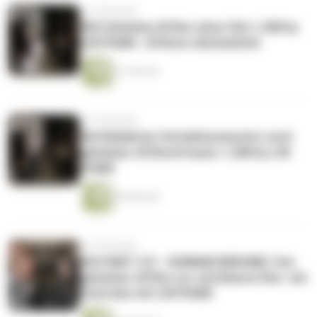
vor 4 Monaten
#65 Geheime Affäre ohne Ziel | LSM by
LIN PHAM . Affären-Alchemistin
31 Minuten
vor 5 Monaten
#64 Beliebtes Verhaltensmuster noch
geheimer Affärenfrauen | LSM by LIN
PHAM
44 Minuten
vor 6 Monaten
#63 PART 2/2 - GUNNAR BREHME: Von
geheimer Affäre zur sichtbaren Ehe | ein
Interview mit LIN PHAM