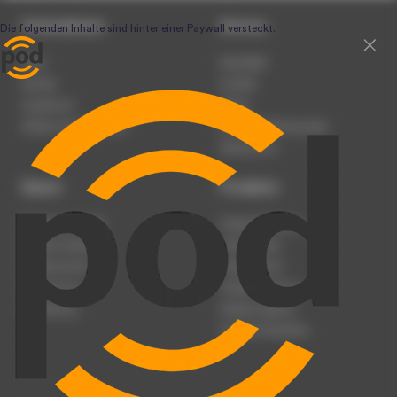
Unternehmen
Service
Team
Newsletter
Karriere
Kontakt
Impressum
Presse
Werben auf podcast.de
Nutzungsbedingungen
Datenschutz
Dienst
Produkte
Podcast anmelden
Podcast-Beratung
Podcast hochladen
Podcast-Jobs
Podcast-Events
Podcast-Push
Registrierung
Podcast-Werbung
Anmeldung
Podcast-Agentur
Podcast-Produktion