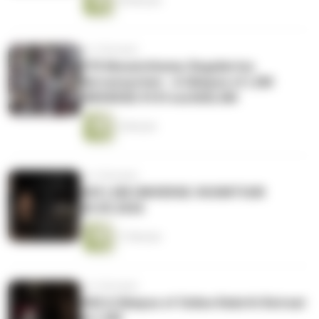
18 Minuten
vor 2 Monaten
#70 Monatsthema: Reguliertes
Nervensystem - A Glimpse of LSM
UNIVERSE #101von365LSM
2 Minuten
vor 2 Monaten
#69 LSM UNIVERSE: ROOMTOUR
30.05.2026
17 Minuten
vor 2 Monaten
#68 A Glimpse of Online Rebirth Retreat
by LSM