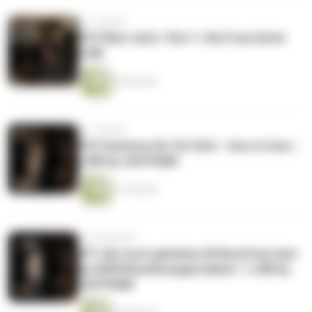
vor 1 Monat
#73 Über mich | Part 1: Die Frau hinter
LSM
30 Minuten
vor 1 Monat
#72 Gewinne ihn für Dich - here is how |
LSM by LIN PHAM
21 Minuten
vor 2 Monaten
#71 Als noch geheime Affärenfrau hast
Du KEIN Beziehungsproblem ! | LSM by
LIN PHAM