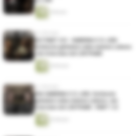
5 Minuten
vor 4 Monaten
#67 PART 2/2 - SABRINA V. D. LIEK:
Schönste geheime Liebe meines Lebens
| ein Interview mit LIN PHAM
38 Minuten
vor 4 Monaten
#66 SABRINA V. D. LIEK: Schönste
geheime Liebe meines Lebens | ein
Interview mit LIN PHAM - PART 1/2
42 Minuten