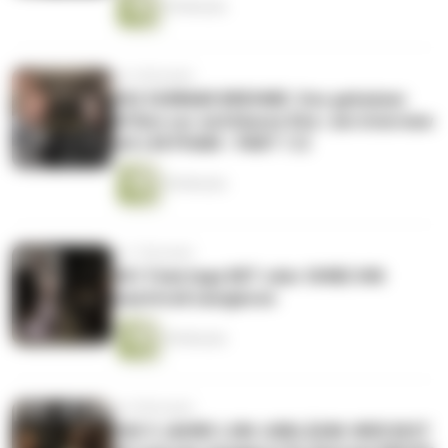
44 Minuten
vor 6 Monaten
#62 GUNNAR BREHME: Von geheimer
Affäre zur sichtbaren Ehe | ein Interview
mit LIN PHAM - PART 1/2
50 Minuten
vor 7 Monaten
#61 Feiertage MIT oder OHNE IHN
machtvoll navigieren
49 Minuten
vor 8 Monaten
#60 3 JAHRE LSM JUBILÄUM: WER BIST