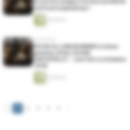
DU und wie navigierst Du Dich bei DRUCK
und Erwartungshaltung ?
16 Minuten
vor 8 Monaten
#59 Wie Du LIEBESKUMMER in Deiner
geheimen Affäre SICHER
DURCHFÜHLST – statt Dich zu betäuben
. EPS8
19 Minuten
‹
1
2
3
4
5
›