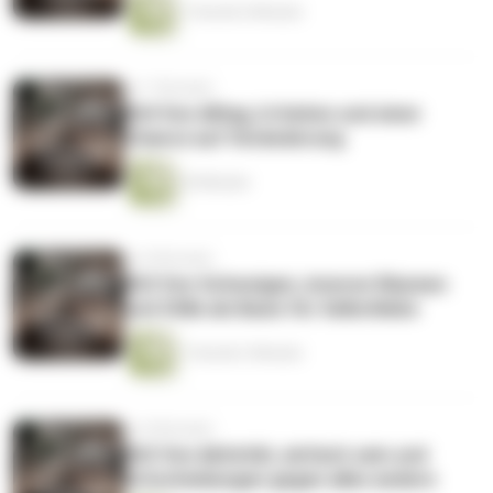
1 Stunde 6 Minuten
vor 7 Monaten
064 Von Alltag, Irritation und einer
Chance auf Veränderung
24 Minuten
vor 8 Monaten
063 Von Schweigen, inneren Räumen
und Stille als Basis für Selbstliebe
1 Stunde 2 Minuten
vor 8 Monaten
062 Von Aktivität, einfach sein und
Entscheidungen gegen alles andere