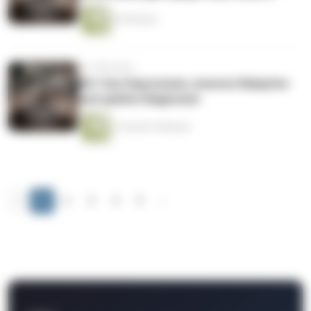
23 Minuten
vor 9 Monaten
061 Von Depression, inneren Kämpfen
und späten Diagnosen
1 Stunde 5 Minuten
‹
1
2
3
4
5
›