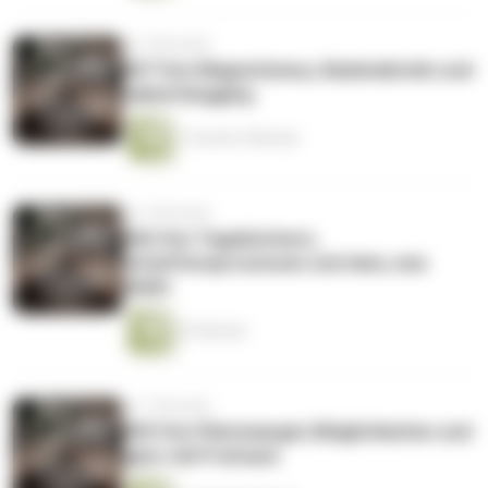
vor 4 Monaten
067 Von Magnetismus, Bademänteln und
naked blogging
1 Stunde 5 Minuten
vor 5 Monaten
066 Von Tagebüchern,
Schaffensprozessen und dem, was
bleibt
22 Minuten
vor 7 Monaten
065 Von Platzmangel, Möglichkeiten und
ganz viel Freiraum