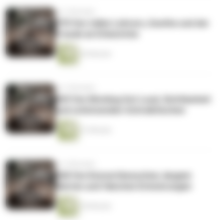
vor 3 Monaten
070 Von tollen Lehrern, Goethe und der
Freude an Erkenntnis
26 Minuten
vor 3 Monaten
069 Von Working Out Loud, Sichtbarkeit
und schützenden Schreibtischen
51 Minuten
vor 4 Monaten
068 Von Konzertbesuchen, langem
Warten und falschen Erinnerungen
20 Minuten