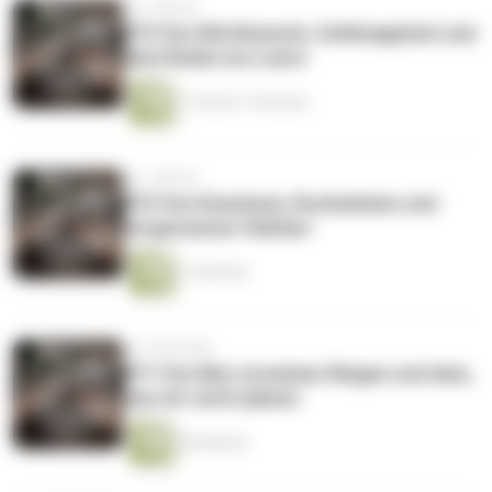
vor 1 Monat
073 Von Wettbewerb, Zeitknappheit und
dem Reden ins Leere
1 Stunde 13 Minuten
vor 1 Monat
072 Von Knacksen, Rucksäcken und
vergessenen Stärken
21 Minuten
vor 2 Monaten
071 Von Mut, krummen Wegen und dem,
was wir nicht planen
56 Minuten