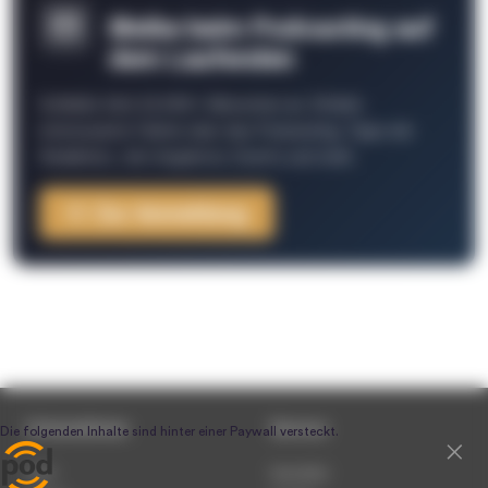
Bleibe beim Podcasting auf
dem Laufenden
Schließe Dich 26.000+ Menschen an. Erhalte
interessante Fakten über das Podcasting, Tipps der
Redaktion, Job-Angebote, Events und mehr.
Zur Anmeldung
Unternehmen
Service
Team
Newsletter