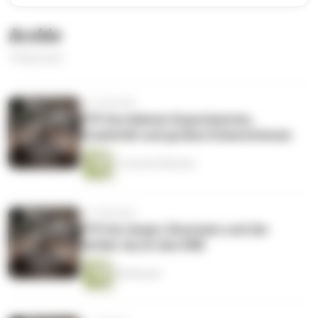
Archiv
74 Episoden
vor 2 Wochen
075 Von kleinen Experimenten,
Kreativität und großen Erkenntnissen
1 Stunde 8 Minuten
vor 4 Wochen
074 Von Angst, Resonanz und der
Gefahr durch den ENE
28 Minuten