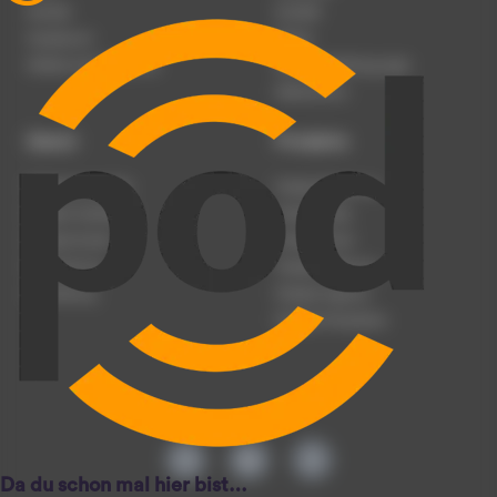
Karriere
Kontakt
Impressum
Presse
Werben auf podcast.de
Nutzungsbedingungen
Datenschutz
Dienst
Produkte
Podcast anmelden
Podcast-Beratung
Podcast hochladen
Podcast-Jobs
Podcast-Events
Podcast-Push
Registrierung
Podcast-Werbung
Anmeldung
Podcast-Agentur
Podcast-Produktion