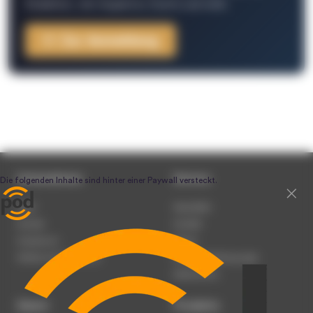
Redaktion, Job-Angebote, Events und mehr.
Zur Anmeldung
Unternehmen
Service
Team
Newsletter
Karriere
Kontakt
Impressum
Presse
Werben auf podcast.de
Nutzungsbedingungen
Datenschutz
Dienst
Produkte