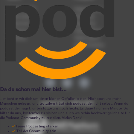
Podcast anmelden
Podcast-Beratung
Podcast hochladen
Podcast-Jobs
Podcast-Events
Podcast-Push
Registrierung
Podcast-Werbung
Anmeldung
Podcast-Agentur
Podcast-Produktion
podcast.de ~ 2004-2026