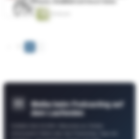
Pause, SmallBall und Uncut Gems
56 Minuten
‹
1
2
›
Bleibe beim Podcasting auf
dem Laufenden
Schließe Dich 26.000+ Menschen an. Erhalte
interessante Fakten über das Podcasting, Tipps der