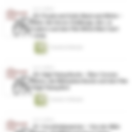
vor 6 Jahren
#3: Purple and Gold, Black and White –
Über die Horse-Challenge, die L.A.
Lakers und den Film White Men Can't
Jump
1 Stunde 26 Minuten
vor 6 Jahren
#2: High Flying Bucks - Über Corona-
News, die Milwaukee Bucks und den Film
High Flying Bird
1 Stunde 15 Minuten
vor 6 Jahren
#1: Coro(h)diamanten – Von der NBA-