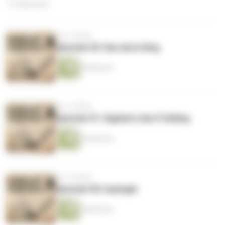
112 Episoden
vor 5 Jahren
Episode 52: Das Auto Ding
38 Minuten
vor 5 Jahren
Episode 51: Digital in den Frühling
39 Minuten
vor 5 Jahren
Episode 50: heylogin
38 Minuten