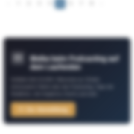
‹
1
2
3
4
5
6
7
8
›
Bleibe beim Podcasting auf
dem Laufenden
Schließe Dich 26.000+ Menschen an. Erhalte
interessante Fakten über das Podcasting, Tipps der
Redaktion, Job-Angebote, Events und mehr.
Zur Anmeldung