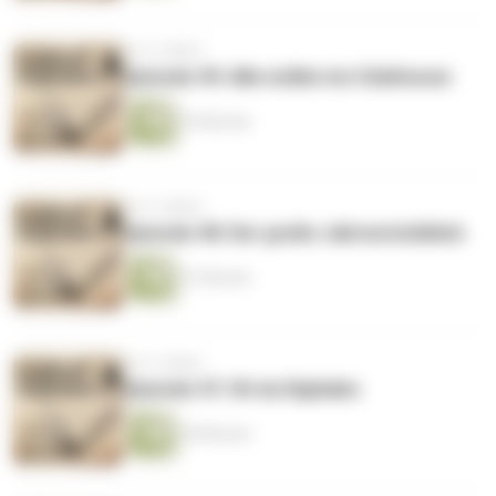
vor 5 Jahren
Episode 49: Alle wollen ins Clubhouse
39 Minuten
vor 5 Jahren
Episode 48: Der große Jahresrückblick
41 Minuten
vor 5 Jahren
Episode 47: Oh du Digitales
38 Minuten