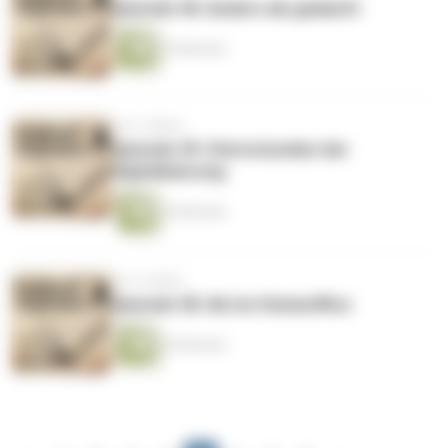
Episode 40: Anders als gedacht
39 Minuten
vor 6 Jahren
Episode 39: Sternstunden der
Digitalisierung
36 Minuten
vor 6 Jahren
Episode 38: Ab ins Homeoffice
36 Minuten