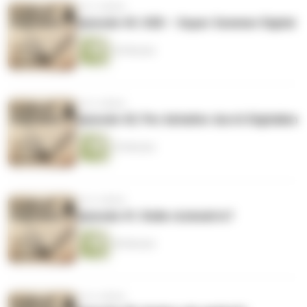
vor 5 Jahren
Episode 43: SSD – Super Sommer Digital
36 Minuten
vor 6 Jahren
Episode 42: Per Anhalter durch Digitalien
35 Minuten
vor 6 Jahren
Episode 41: Rolle rückwärts?
40 Minuten
vor 6 Jahren