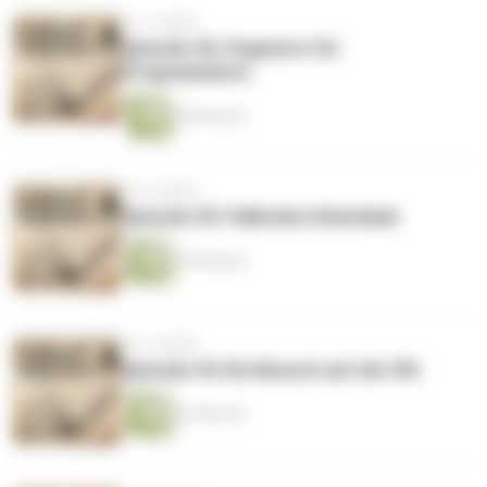
vor 5 Jahren
Episode 46: Hogwarts für
Programmierer
40 Minuten
vor 5 Jahren
Episode 45: Fallendes Datenlaub
34 Minuten
vor 5 Jahren
Episode 44: Ein Besuch auf der IFA
34 Minuten