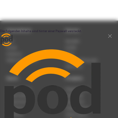
Unternehmen
Service
Team
Newsletter
Karriere
Kontakt
Impressum
Presse
Werben auf podcast.de
Nutzungsbedingungen
Datenschutz
Dienst
Produkte
Podcast anmelden
Podcast-Beratung
Podcast hochladen
Podcast-Jobs
Podcast-Events
Podcast-Push
Registrierung
Podcast-Werbung
Anmeldung
Podcast-Agentur