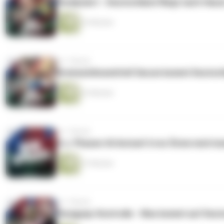
Paralysiert - Deutschland fliegt nach Haus
33 Minuten
vor 1 Monat
Bremsenlösemittel! Darum kommt Deutsch
23 Minuten
vor 1 Monat
K.o. Phasen-Kriterium! Irres Österreich k
27 Minuten
vor 1 Monat
Paraguay-Kontrolle - Was kommt auf Deut