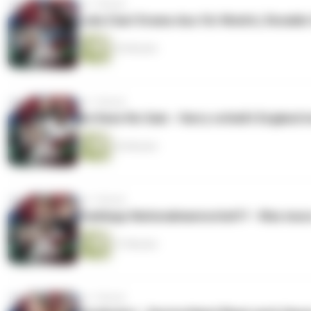
vor 1 Monat
Luka Ciao! Drama-Aus für Modrić, Ronaldo 
26 Minuten
vor 1 Monat
No Kane No Gain - Harry schießt England i
26 Minuten
vor 1 Monat
Fanklopp Nationalmannschaft? - Was muss
27 Minuten
vor 1 Monat