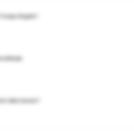
h Trumps Regeln?
rtelfinale
zt alles besser?