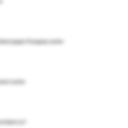
e
land gegen Paraguay weiter
ommt weiter
schland zu?