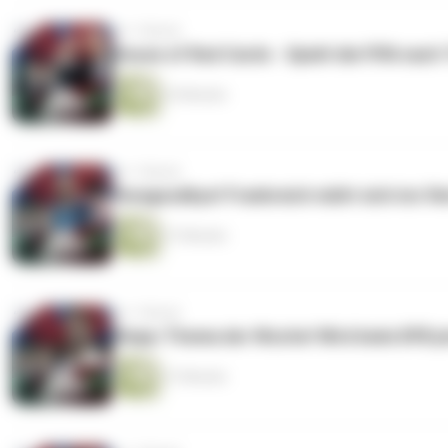
vor 1 Monat
House of Red Cards - Spielt die FIFA nac
25 Minuten
vor 1 Monat
Paragoodbye! Frankreich müht sich ins Vie
27 Minuten
vor 1 Monat
Klopp-Thema der Woche! Wird beim DFB jet
27 Minuten