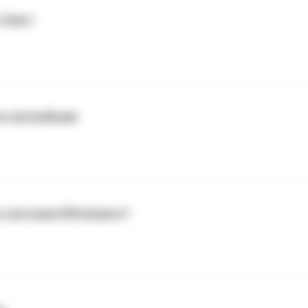
feiert
ns Achtelfinale
 sich beim DFB ändern?