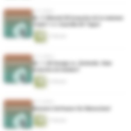
vor 5 Jahren
Nr. 2: Wieviel UX brauche ich in meinem
Team? +++ Guerilla UX Tipps!
17 Minuten
vor 5 Jahren
Nr. 1: UX Design vs. Ästhetik. Oder
brauche ich beides?
12 Minuten
vor 5 Jahren
Bessere Software für Menschen!
17 Minuten