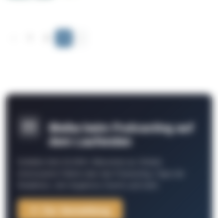
‹
1
2
3
›
Bleibe beim Podcasting auf
dem Laufenden
Schließe Dich 26.000+ Menschen an. Erhalte
interessante Fakten über das Podcasting, Tipps der
Redaktion, Job-Angebote, Events und mehr.
Zur Anmeldung