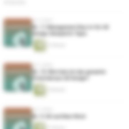
42 Episoden
vor 5 Jahren
Nr. 11 Management Buy-In für UX
Design: Beispiel & Tipps
21 Minuten
vor 5 Jahren
Nr. 10: Wie hole ich das gesamte
Potential aus UX Design?
19 Minuten
vor 5 Jahren
Nr. 9: UX und New Work
17 Minuten