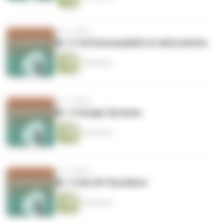
vor 5 Jahren
Nr. 5: Softwarequalität ist alternativlos
18 Minuten
vor 5 Jahren
Nr. 4: Design Systeme
20 Minuten
vor 5 Jahren
Nr. 3: Die UX Checkliste
14 Minuten