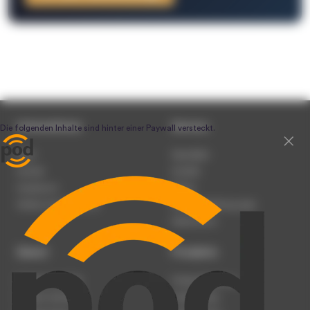
Unternehmen
Service
Team
Newsletter
Karriere
Kontakt
Impressum
Presse
Werben auf podcast.de
Nutzungsbedingungen
Datenschutz
Dienst
Produkte
Podcast anmelden
Podcast-Beratung
Podcast hochladen
Podcast-Jobs