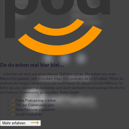
Podcast-Events
Podcast-Push
Registrierung
Podcast-Werbung
Anmeldung
Podcast-Agentur
Podcast-Produktion
podcast.de ~ 2004-2026