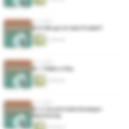
vor 5 Jahren
Nr.8: Wie gut ist mein Produkt?
21 Minuten
vor 5 Jahren
Nr. 7: Make or Buy
15 Minuten
vor 5 Jahren
Nr. 6: Vorsicht beim Developer-
Nearshoring
13 Minuten