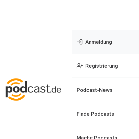
Anmeldung
Registrierung
Podcast-News
Finde Podcasts
Mache Podcasts