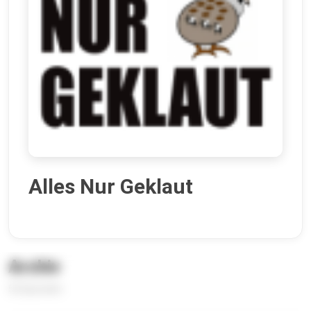
Alles Nur Geklaut
Archiv
52 Episoden