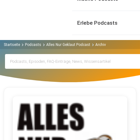
Erlebe Podcasts
Startseite
Podcasts
Alles Nur Geklaut Podcast
Archiv