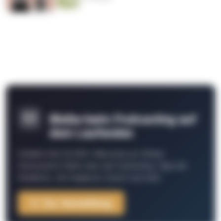
Bleibe beim Podcasting auf
dem Laufenden
Schließe Dich 26.000+ Menschen an. Erhalte
interessante Fakten über das Podcasting, Tipps der
Redaktion, Job-Angebote, Events und mehr.
Zur Anmeldung