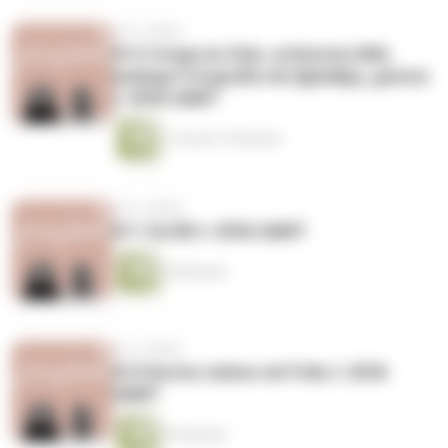
vor 6 Jahren
#12 Cringe im Club, schönstes Bild,
analoge Fotografie mit @philipp_goetze
// JEVA SAMT
1 Stunde 10 Minuten
vor 6 Jahren
#11 GLOW // JEVA SAMT
30 Minuten
vor 6 Jahren
#10 Karten ziehen mit Felix // JEVA
SAMT
53 Minuten