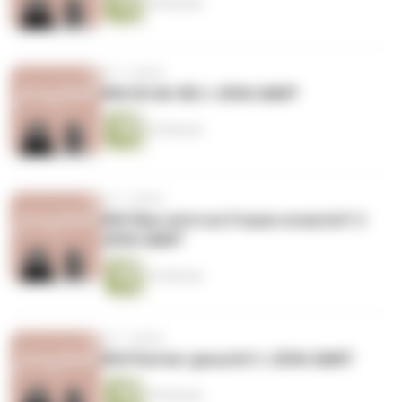
35 Minuten
vor 7 Jahren
#06 DU äh SIE // JEVA SAMT
35 Minuten
vor 7 Jahren
#05 Was wird von Frauen erwartet? //
JEVA SAMT
47 Minuten
vor 7 Jahren
#04 Partner gesucht! // JEVA SAMT
39 Minuten