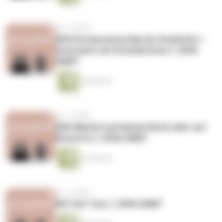
vor 7 Jahren
#09 Entrepreneurship als StudentIn +
Interviews mit GründerInnen // JEVA
SAMT
49 Minuten
vor 7 Jahren
#08 Alkohol und keinen Bock mehr auf
Konzerte // JEVA SAMT
51 Minuten
vor 7 Jahren
#07 Auf Tour // JEVA SAMT