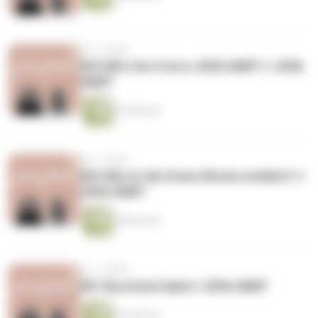
vor 7 Jahren
#03 Who the fvck is JEVA SAMT // JEVA
SAMT
35 Minuten
vor 7 Jahren
#02 Wie ist die Grüne Woche wirklich? //
JEVA SAMT
38 Minuten
vor 7 Jahren
#01 Buzzfeed Spiel // JEVA SAMT
27 Minuten