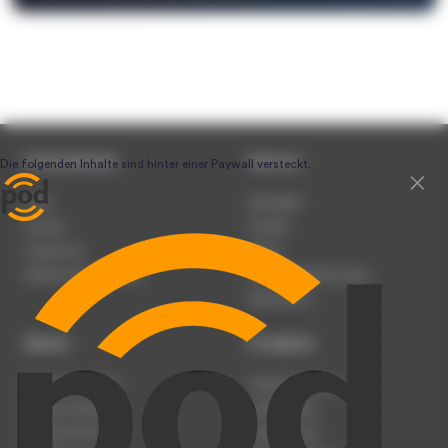
Unternehmen
Service
Team
Newsletter
Karriere
Kontakt
Impressum
Presse
Werben auf podcast.de
Nutzungsbedingungen
Datenschutz
Dienst
Produkte
Podcast anmelden
Podcast-Beratung
Podcast hochladen
Podcast-Jobs
Podcast-Events
Podcast-Push