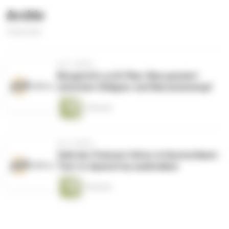
Archiv
2 Episoden
vor 3 Jahren
Bürgerinfo zu B-Plan: Was passiert
zwischen Ohligser und Narzissenweg?
2 Minuten
vor 4 Jahren
Zahl der Podcast-Hörer in Deutschland -
Text to Speech by audiotakes
5 Minuten