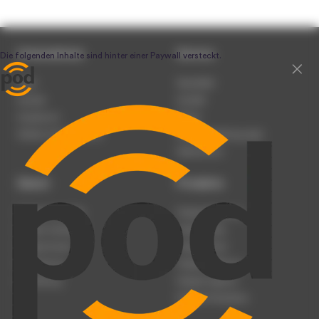
Unternehmen
Service
Team
Newsletter
Karriere
Kontakt
Impressum
Presse
Werben auf podcast.de
Nutzungsbedingungen
Datenschutz
Dienst
Produkte
Podcast anmelden
Podcast-Beratung
Podcast hochladen
Podcast-Jobs
Podcast-Events
Podcast-Push
Registrierung
Podcast-Werbung
Anmeldung
Podcast-Agentur
Podcast-Produktion