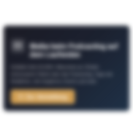
Bleibe beim Podcasting auf
dem Laufenden
Schließe Dich 26.000+ Menschen an. Erhalte
interessante Fakten über das Podcasting, Tipps der
Redaktion, Job-Angebote, Events und mehr.
Zur Anmeldung