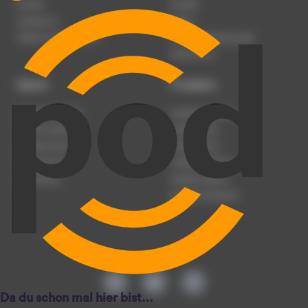
Karriere
Kontakt
Impressum
Presse
Werben auf podcast.de
Nutzungsbedingungen
Datenschutz
Dienst
Produkte
Podcast anmelden
Podcast-Beratung
Podcast hochladen
Podcast-Jobs
Podcast-Events
Podcast-Push
Registrierung
Podcast-Werbung
Anmeldung
Podcast-Agentur
Podcast-Produktion