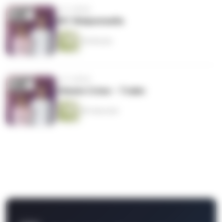
vor 4 Jahren
#01 Welpenmafia
56 Minuten
vor 4 Jahren
Climate Crime – Trailer
89 Sekunden