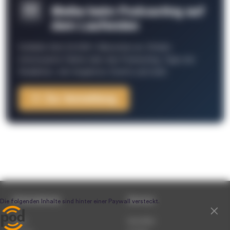
Bleibe beim Podcasting auf
dem Laufenden
Schließe Dich 26.000+ Menschen an. Erhalte
interessante Fakten über das Podcasting, Tipps der
Redaktion, Job-Angebote, Events und mehr.
Zur Anmeldung
Unternehmen
Service
Team
Newsletter