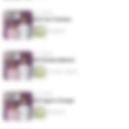
vor 4 Jahren
#04 Fast Fashion
55 Minuten
vor 4 Jahren
#03 Kindersklaven
1 Stunde 1 Minute
vor 4 Jahren
#02 Agent Orange
42 Minuten