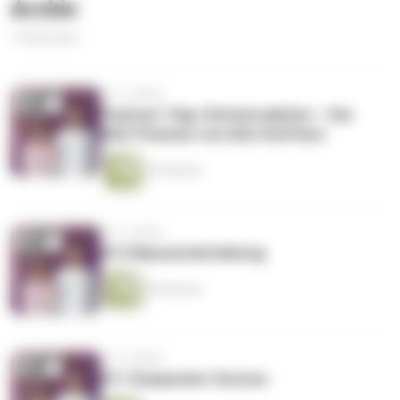
Archiv
14 Episoden
vor 3 Jahren
Podcast-Tipp: Kettenreaktion – Der
GEO-Podcast von Dirk Steffens
20 Minuten
vor 3 Jahren
#12 Massentierhaltung
56 Minuten
vor 4 Jahren
#11 Deepwater Horizon