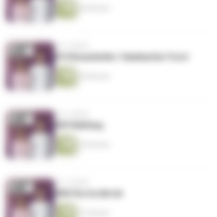
60 Minuten
vor 4 Jahren
#10 Braunkohle / Hambacher Forst
58 Minuten
vor 4 Jahren
#09 Walfang
55 Minuten
vor 4 Jahren
#08 Flut im Ahrtal
57 Minuten