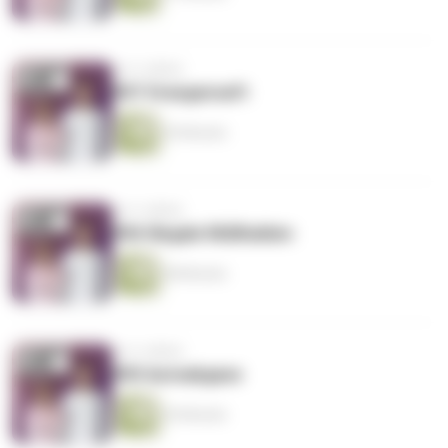
vor 4 Jahren
#07 Orangensaft
45 Minuten
vor 4 Jahren
#06 Illegale Müllhalden
48 Minuten
vor 4 Jahren
#05 Autoabgase
45 Minuten