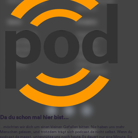
Werben auf podcast.de
Nutzungsbedingungen
Datenschutz
Dienst
Produkte
Podcast anmelden
Podcast-Beratung
Podcast hochladen
Podcast-Jobs
Podcast-Events
Podcast-Push
Registrierung
Podcast-Werbung
Anmeldung
Podcast-Agentur
Podcast-Produktion
podcast.de ~ 2004-2026