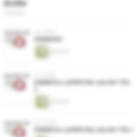
Archiv
4 Episoden
vor 5 Jahren
HUMAN BIZ
22 Minuten
vor 5 Jahren
HUMAN De LooPERS Wer sind die? TEIL
2
30 Minuten
vor 5 Jahren
HUMAN De LooPERS Wer sind die? TEIL I