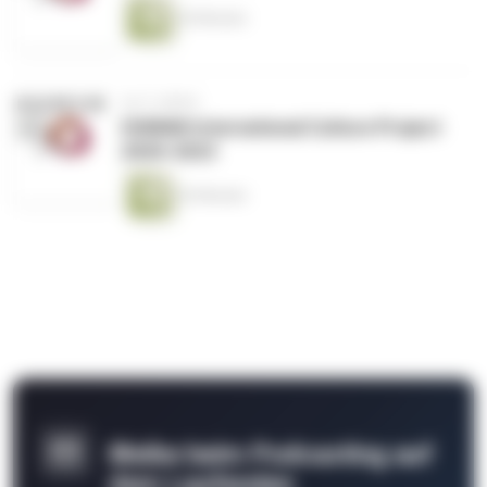
20 Minuten
vor 5 Jahren
HUMAN International Culture Project
2020-2023
26 Minuten
Bleibe beim Podcasting auf
dem Laufenden