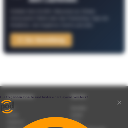
Schließe Dich 26.000+ Menschen an. Erhalte
interessante Fakten über das Podcasting, Tipps der
Redaktion, Job-Angebote, Events und mehr.
Zur Anmeldung
Unternehmen
Service
Team
Newsletter
Karriere
Kontakt
Impressum
Presse