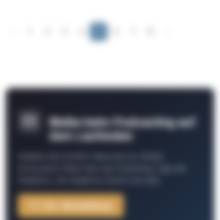
‹
1
2
3
4
5
6
7
8
›
Bleibe beim Podcasting auf
dem Laufenden
Schließe Dich 26.000+ Menschen an. Erhalte
interessante Fakten über das Podcasting, Tipps der
Redaktion, Job-Angebote, Events und mehr.
Zur Anmeldung