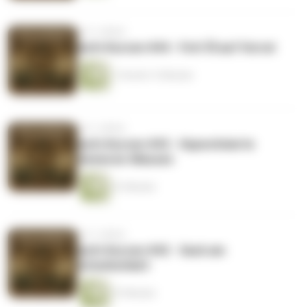
vor 3 Jahren
Aufn Kurzen #44 - Fett Öl auf Vorrat
1 Stunde 13 Minuten
vor 3 Jahren
Aufn Kurzen #43 - Hypnotisierte
Senioren-Massen
41 Minuten
vor 3 Jahren
Aufn Kurzen #42 - Sack am
Schulterblatt
57 Minuten