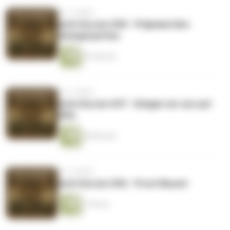
vor 3 Jahren
Aufn Kurzen #38 - Präpubertäre
Swingerparties
53 Minuten
vor 3 Jahren
Aufn Kurzen #37 - Einigen wir uns auf
KAG.
48 Minuten
vor 3 Jahren
Aufn Kurzen #36 - Prost Neues!
1 Minute