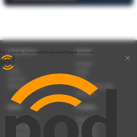
Unternehmen
Service
Team
Newsletter
Karriere
Kontakt
Impressum
Presse
Werben auf podcast.de
Nutzungsbedingungen
Datenschutz
Dienst
Produkte
Podcast anmelden
Podcast-Beratung
Podcast hochladen
Podcast-Jobs
Podcast-Events
Podcast-Push