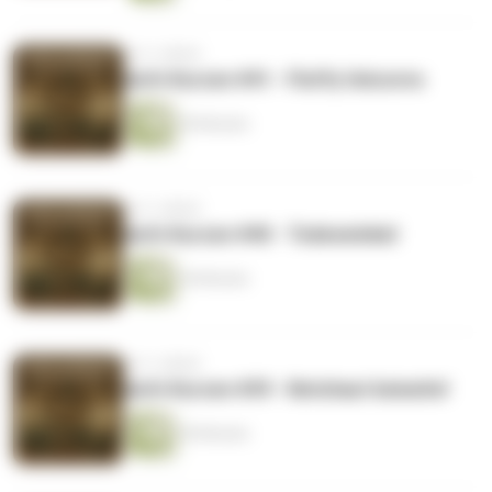
vor 3 Jahren
Aufn Kurzen #41 - Fluffy Unicorns
49 Minuten
vor 3 Jahren
Aufn Kurzen #40 - Todeswinkel
44 Minuten
vor 3 Jahren
Aufn Kurzen #39 - Netzhaut beiseite!
50 Minuten