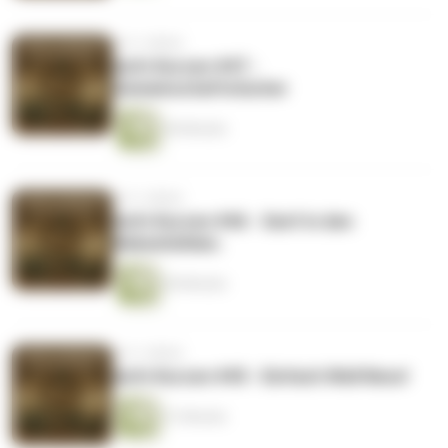
vor 3 Jahren
Aufn Kurzen #47 -
Gemeinschaftstücher
46 Minuten
vor 3 Jahren
Aufn Kurzen #46 - Senf in den
Nebenhöhlen.
60 Minuten
vor 3 Jahren
Aufn Kurzen #45 - Einfach Well Ness!
51 Minuten