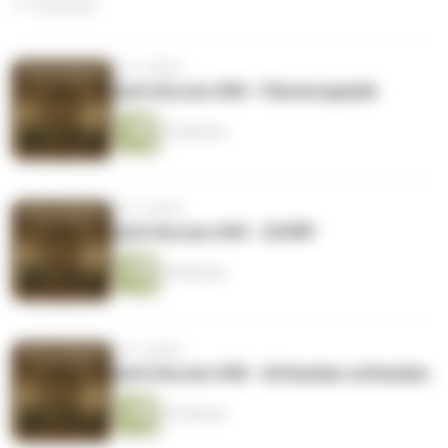
111 Episoden
vor 3 Jahren
Aufn Kurzen #50 - Flüsterasphalt
52 Minuten
vor 3 Jahren
Aufn Kurzen #49 - ZSYÜP
43 Minuten
vor 3 Jahren
Aufn Kurzen #48 - Unfassbar unfassbar.
51 Minuten