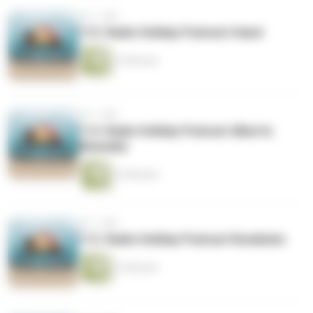
vor 1 Jahr
115. Radio Holiday Podcast Irland
14 Minuten
vor 1 Jahr
114. Radio Holiday Podcast Alberta
(Kanada)
14 Minuten
vor 1 Jahr
113. Radio Holiday Podcast Rumänien
15 Minuten