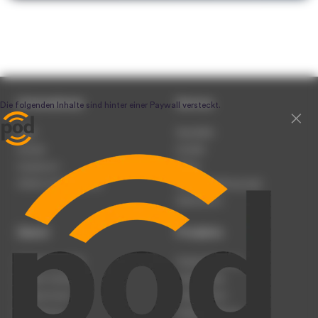
Unternehmen
Service
Team
Newsletter
Karriere
Kontakt
Impressum
Presse
Werben auf podcast.de
Nutzungsbedingungen
Datenschutz
Dienst
Produkte
Podcast anmelden
Podcast-Beratung
Podcast hochladen
Podcast-Jobs
Podcast-Events
Podcast-Push
Registrierung
Podcast-Werbung