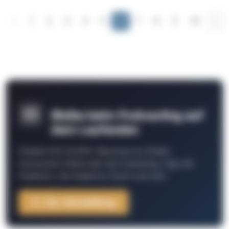
‹
1
2
3
4
5
6
7
8
9
10
...
Bleibe beim Podcasting auf
dem Laufenden
Schließe Dich 26.000+ Menschen an. Erhalte
interessante Fakten über das Podcasting, Tipps der
Redaktion, Job-Angebote, Events und mehr.
Zur Anmeldung