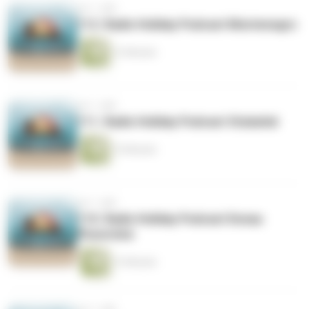
vor 1 Jahr
112. Radio Holiday Podcast Montenegro
12 Minuten
vor 1 Jahr
111. Radio Holiday Podcast Stubaital
15 Minuten
vor 1 Jahr
110. Radio Holiday Podcast Donau
Flussreise
13 Minuten