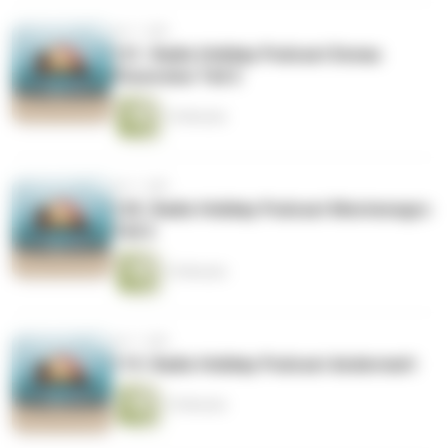
vor 1 Jahr
121. Radio Holiday Podcast Donau
Flussreise Teil 2
14 Minuten
vor 1 Jahr
120. Radio Holiday Podcast Montenegro
Teil 2
15 Minuten
vor 1 Jahr
119. Radio Holiday Podcast Andermatt
15 Minuten