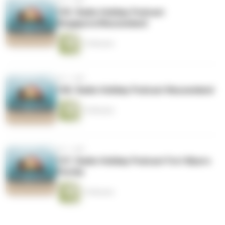
vor 1 Jahr
109. Radio Holiday Podcast
Singapore/Neuseeland
15 Minuten
vor 1 Jahr
108. Radio Holiday Podcast Neuseeland
16 Minuten
vor 1 Jahr
107. Radio Holiday Podcast Fort Myers
Florida
15 Minuten