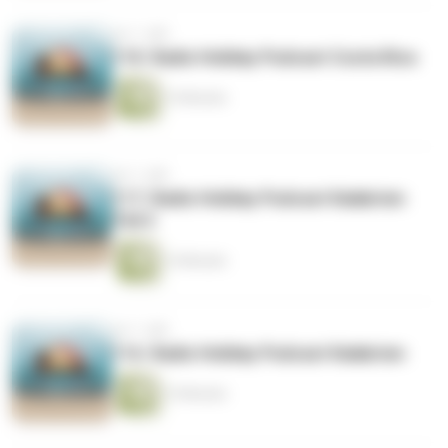
vor 1 Jahr
118. Radio Holiday Podcast Costa Rica
15 Minuten
vor 1 Jahr
117. Radio Holiday Podcast Kalabrien
Teil 2
14 Minuten
vor 1 Jahr
116. Radio Holiday Podcast Kalabrien
15 Minuten