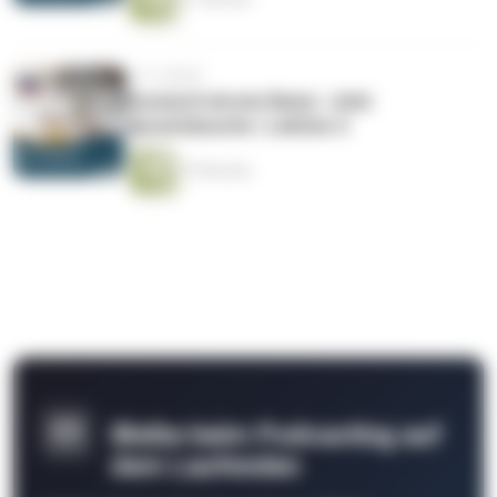
vor 4 Jahren
Russisch lernen Basis | Jicki
Sprachdusche | Lektion 2
19 Minuten
Bleibe beim Podcasting auf
dem Laufenden