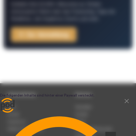
Schließe Dich 26.000+ Menschen an. Erhalte
interessante Fakten über das Podcasting, Tipps der
Redaktion, Job-Angebote, Events und mehr.
Zur Anmeldung
Unternehmen
Service
Team
Newsletter
Karriere
Kontakt
Impressum
Presse
Werben auf podcast.de
Nutzungsbedingungen