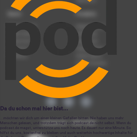
Datenschutz
Dienst
Produkte
Podcast anmelden
Podcast-Beratung
Podcast hochladen
Podcast-Jobs
Podcast-Events
Podcast-Push
Registrierung
Podcast-Werbung
Anmeldung
Podcast-Agentur
Podcast-Produktion
podcast.de ~ 2004-2026