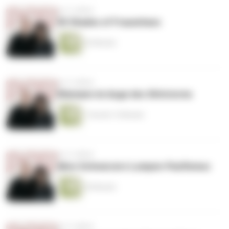
vor 4 Jahren
50 Shades of Frauenhass
52 Minuten
vor 4 Jahren
Kliemann im Auge des Shitstorms
1 Stunde 13 Minuten
vor 4 Jahren
Alice Schwarzers Lumpen-Pazifismus
55 Minuten
vor 4 Jahren