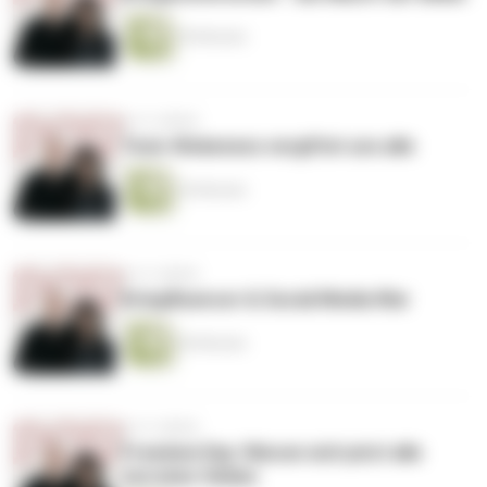
49 Minuten
vor 4 Jahren
Toxic Wokeness vergiftet uns alle
54 Minuten
vor 4 Jahren
Kriegfluencer & Social Media War
60 Minuten
vor 4 Jahren
Freedom Day: Warum sich jetzt alle
verraten fühlen