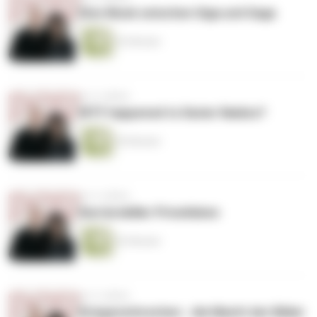
Elon Musk zwischen Giga und Gaga
52 Minuten
vor 4 Jahren
WTF happened to Xavier Naidoo?
55 Minuten
vor 4 Jahren
Karrierekiller Privatleben
52 Minuten
vor 4 Jahren
Kriegsverbrechen - die Macht der Bilder