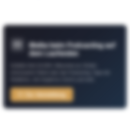
Bleibe beim Podcasting auf
dem Laufenden
Schließe Dich 26.000+ Menschen an. Erhalte
interessante Fakten über das Podcasting, Tipps der
Redaktion, Job-Angebote, Events und mehr.
Zur Anmeldung