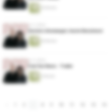
56 Minuten
vor 4 Jahren
Gestern Atomangst, heute Benzinwut
56 Minuten
vor 4 Jahren
Feel the News - Trailer
2 Minuten
‹
1
2
...
8
9
10
11
12
13
14