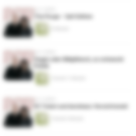
vor 4 Jahren
The Purge – Sylt Edition
57 Minuten
vor 4 Jahren
Vegan oder Billigfleisch, so schmeckt
Politik
1 Stunde 11 Minuten
vor 4 Jahren
9€ Ticket und Autohass: Verzichtsneid
1 Stunde 3 Minuten