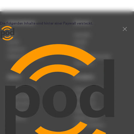
Unternehmen
Service
Team
Newsletter
Karriere
Kontakt
Impressum
Presse
Werben auf podcast.de
Nutzungsbedingungen
Datenschutz
Dienst
Produkte
Podcast anmelden
Podcast-Beratung
Podcast hochladen
Podcast-Jobs
Podcast-Events
Podcast-Push
Registrierung
Podcast-Werbung
Anmeldung
Podcast-Agentur
Podcast-Produktion