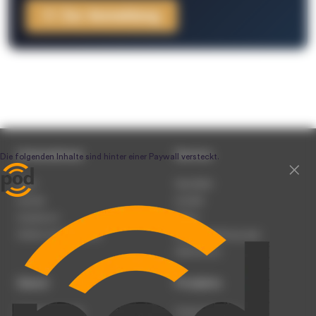
Zur Anmeldung
Unternehmen
Service
Team
Newsletter
Karriere
Kontakt
Impressum
Presse
Werben auf podcast.de
Nutzungsbedingungen
Datenschutz
Dienst
Produkte
Podcast anmelden
Podcast-Beratung