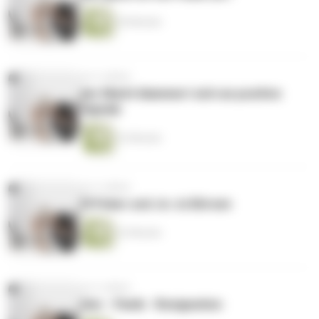
20 Minuten
vor 4 Jahren
der Markt klammert sich an positive
Signale
22 Minuten
vor 4 Jahren
Öl Poker und Jo-Jo Börsen
22 Minuten
vor 4 Jahren
Gier - Panik - Resignation