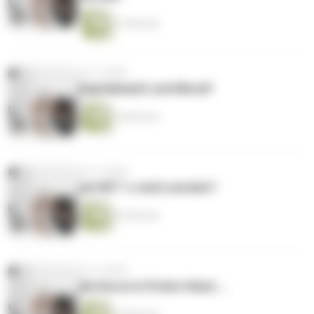
21 Minuten
vor 4 Jahren
Kapitalmarkt und Moral?
24 Minuten
vor 4 Jahren
mit NFT´s reich werden?
22 Minuten
vor 4 Jahren
die Kurse in Putins Hand....