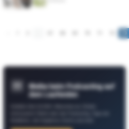
16 Minuten
‹
1
2
...
67
68
69
70
71
72
73
Bleibe beim Podcasting auf
dem Laufenden
Schließe Dich 26.000+ Menschen an. Erhalte
interessante Fakten über das Podcasting, Tipps der
Redaktion, Job-Angebote, Events und mehr.