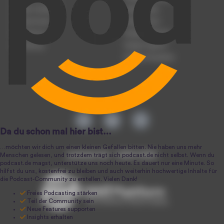
Podcast hochladen
Podcast-Jobs
Podcast-Events
Podcast-Push
Registrierung
Podcast-Werbung
Anmeldung
Podcast-Agentur
Podcast-Produktion
podcast.de ~ 2004-2026