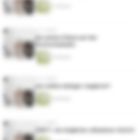
21 Minuten
vor 4 Jahren
die weitere Reise auf der
Hochschaubahn
23 Minuten
vor 4 Jahren
wie sollten Anleger reagieren?
20 Minuten
vor 4 Jahren
SWIFT- ein möglicher ultimativer Schritt