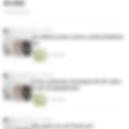
Archiv
1136 Episoden
vor 4 Jahren
der Markt preist unsere starke Reaktion
ein
21 Minuten
vor 4 Jahren
Putin schleudert Russland 40-50 Jahre
in die Vergangenheit
21 Minuten
vor 4 Jahren
Wie gehe ich mit Panik um?