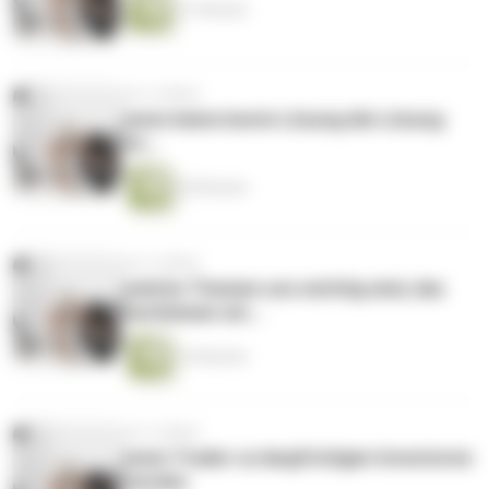
21 Minuten
vor 4 Jahren
wenn keine beste Lösung die Lösung
ist...
20 Minuten
vor 4 Jahren
welche Themen uns wichtig sind, das
bestimmen wir...
25 Minuten
vor 4 Jahren
wenn Trader zu langfristigen Investoren
werden