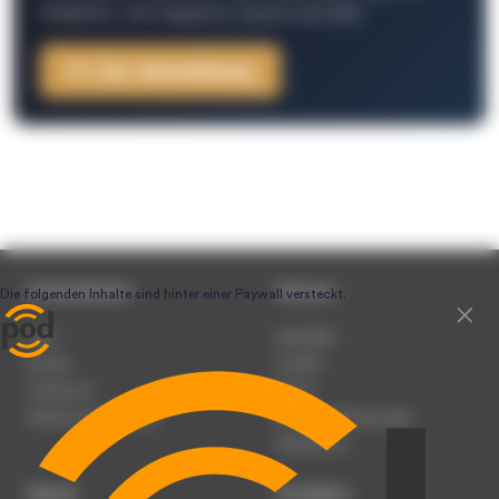
Redaktion, Job-Angebote, Events und mehr.
Zur Anmeldung
Unternehmen
Service
Team
Newsletter
Karriere
Kontakt
Impressum
Presse
Werben auf podcast.de
Nutzungsbedingungen
Datenschutz
Dienst
Produkte