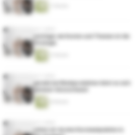
17 Minuten
vor 2 Jahren
wichtiger als Kosten und Themen ist die
Strategie
27 Minuten
vor 2 Jahren
gerade bei Modeprodukten lohnt es sich
genauer hinzuschauen
24 Minuten
vor 2 Jahren
sehen wir da eine Kursmanipulation in