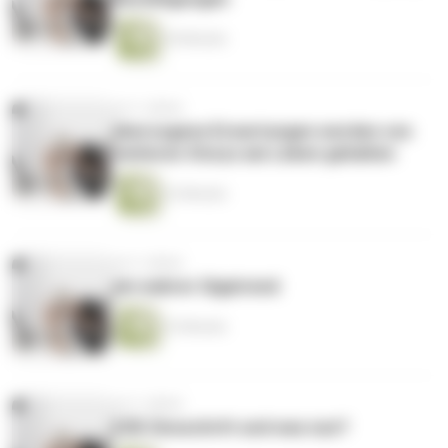
20 Minuten
vor 2 Jahren
überzogene Erwartungen werden von
weiteren Storys am Leben gehalten
22 Minuten
vor 2 Jahren
ein wahrer Gigatrend
23 Minuten
vor 2 Jahren
EZB Zinsschritt und was nun?