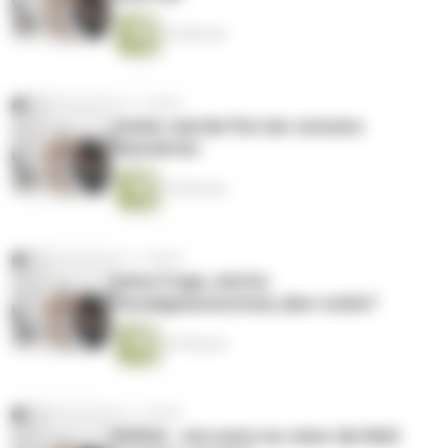
23 Minuten
vor 2 Jahren
wieder mal die Flut der nonsens
Newsletter
19 Minuten
vor 2 Jahren
keine Frage, sind im
Paredigmenwechsel, aber wohin?
23 Minuten
vor 2 Jahren
NVIDIA - wie wenn nur einer die Welt