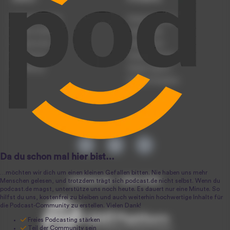
Podcast anmelden
Podcast-Beratung
Podcast hochladen
Podcast-Jobs
Podcast-Events
Podcast-Push
Registrierung
Podcast-Werbung
Anmeldung
Podcast-Agentur
Podcast-Produktion
podcast.de ~ 2004-2026