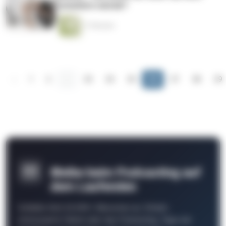
schultern würde?
17 Minuten
‹
1
2
...
33
34
35
36
37
38
39
Bleibe beim Podcasting auf
dem Laufenden
Schließe Dich 26.000+ Menschen an. Erhalte
interessante Fakten über das Podcasting, Tipps der