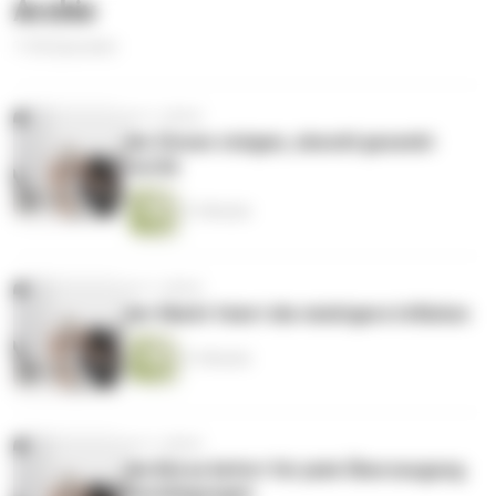
Archiv
1136 Episoden
vor 2 Jahren
die Zinsen steigen, obwohl gesenkt
wurde
21 Minuten
vor 2 Jahren
der Markt feiert die niedrigere Inflation
21 Minuten
vor 2 Jahren
die Börse liefert für jede Überzeugung
Bestätigungen