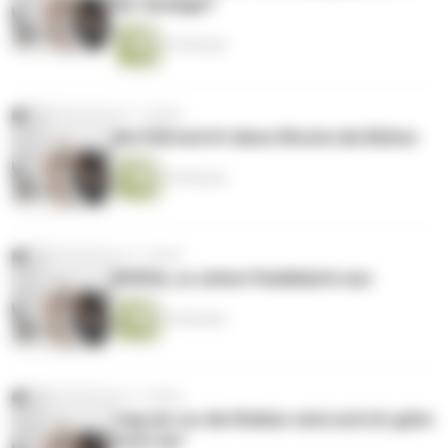
der Auslage?
23 Minuten
vor 2 Jahren
die EZB betritt diese Woche die Bühne
24 Minuten
vor 2 Jahren
NVIDIA, so sehen Panikkäufe aus
22 Minuten
vor 2 Jahren
"sag mir wo die Risiken sind und ich gehe
nicht hin"