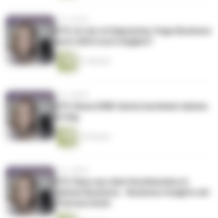
vor 2 Jahren
#74: Ist ein erfolgreiches Yoga-Business
auch 2024 noch möglich?
21 Minuten
vor 2 Jahren
#73: Diese EINE Sache bestimmt deinen
Erfolg
15 Minuten
vor 2 Jahren
#72: Raus aus dem Hustlemodus in
deinem Business - Business Insights mit
Theresa Unsin