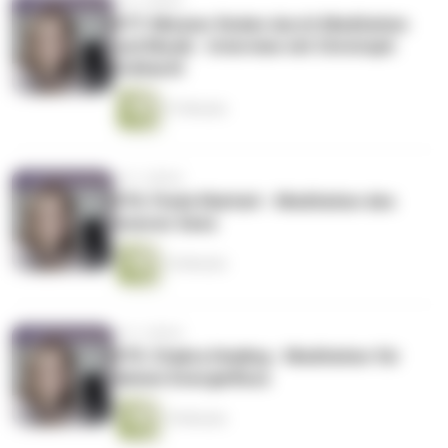
vor 2 Jahren
#77: Mission finden durch Meditation
und Musik - Interview mit Christoph
Eckhardt
37 Minuten
vor 2 Jahren
#76: Finde Klarheit - Meditation des
inneren Sees
16 Minuten
vor 2 Jahren
#75: Chakra Healing - Meditation für
deinen Energiefluss
19 Minuten