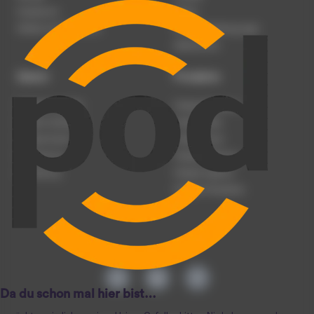
Impressum
Presse
Werben auf podcast.de
Nutzungsbedingungen
Datenschutz
Dienst
Produkte
Podcast anmelden
Podcast-Beratung
Podcast hochladen
Podcast-Jobs
Podcast-Events
Podcast-Push
Registrierung
Podcast-Werbung
Anmeldung
Podcast-Agentur
Podcast-Produktion