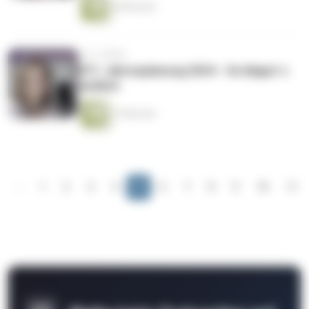
38 Minuten
vor 2 Jahren
#71: Jahresplanung 2024 - So klappt´s
wirklich
19 Minuten
‹
1
2
3
4
5
6
7
8
9
10
11