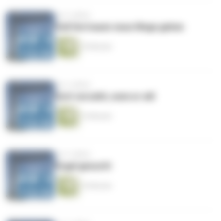
vor 4 Jahren
Voll Vertrauen neue Wege gehen
10 Minuten
vor 4 Jahren
Gott verzeiht, wem er will
14 Minuten
vor 4 Jahren
Engel gesucht
10 Minuten