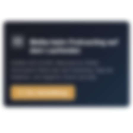
Bleibe beim Podcasting auf
dem Laufenden
Schließe Dich 26.000+ Menschen an. Erhalte
interessante Fakten über das Podcasting, Tipps der
Redaktion, Job-Angebote, Events und mehr.
Zur Anmeldung