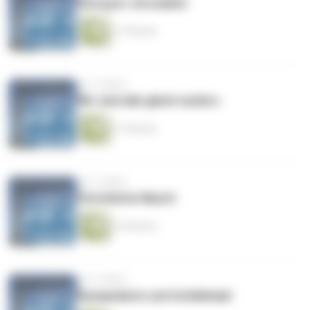
Einzug in Jerusalem
11 Minuten
vor 4 Jahren
Wir sind alle gleich anders
11 Minuten
vor 4 Jahren
Christliche Macht
12 Minuten
vor 4 Jahren
Kanaanäerin und Schildmaid