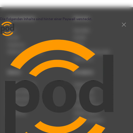
Unternehmen
Service
Team
Newsletter
Karriere
Kontakt
Impressum
Presse
Werben auf podcast.de
Nutzungsbedingungen
Datenschutz
Dienst
Produkte
Podcast anmelden
Podcast-Beratung
Podcast hochladen
Podcast-Jobs
Podcast-Events
Podcast-Push
Registrierung
Podcast-Werbung
Anmeldung
Podcast-Agentur
Podcast-Produktion