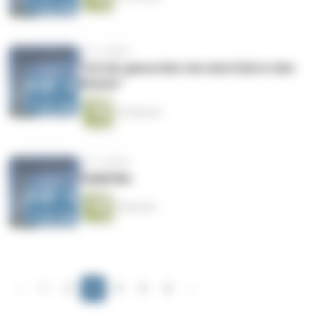
vor 4 Jahren
"Ich bin geworden wie eine Eule in den
Ruinen"
14 Minuten
vor 4 Jahren
Galaktika
9 Minuten
‹
1
2
3
4
5
6
›