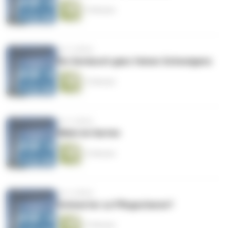
15 Minuten
vor 4 Jahren
Ein Geräusch ganz feinen Schweigens
13 Minuten
vor 4 Jahren
Allein im Garten
12 Minuten
vor 4 Jahren
Schwerter zu Pflugscharen?
12 Minuten