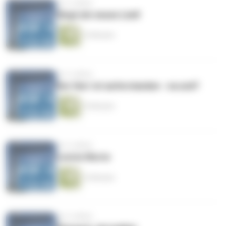
vor 4 Jahren
Singt ein neues Lied!
14 Minuten
vor 4 Jahren
Der Herr ist auferstanden - na und?
10 Minuten
vor 4 Jahren
Letzte Worte
14 Minuten
vor 4 Jahren