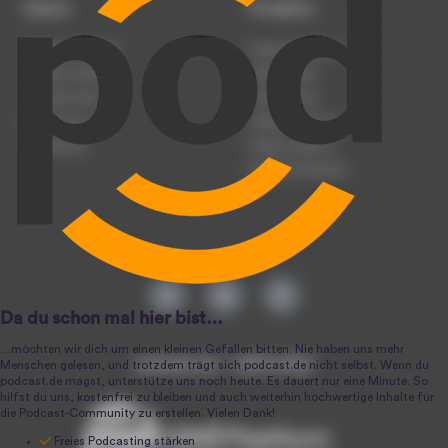
Dienst
Produkte
Podcast anmelden
Podcast-Beratung
Podcast hochladen
Podcast-Jobs
Podcast-Events
Podcast-Push
Registrierung
Podcast-Werbung
Anmeldung
Podcast-Agentur
Podcast-Produktion
podcast.de ~ 2004-2026