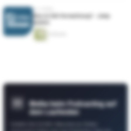
vor 4 Jahren
Was ist DAI Vermarktung? - Julep
Update
16 Minuten
Bleibe beim Podcasting auf
dem Laufenden
Schließe Dich 26.000+ Menschen an. Erhalte