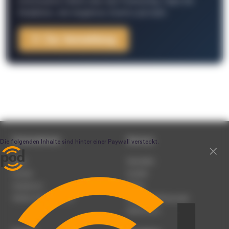
interessante Fakten über das Podcasting, Tipps der
Redaktion, Job-Angebote, Events und mehr.
Zur Anmeldung
Unternehmen
Service
Team
Newsletter
Karriere
Kontakt
Impressum
Presse
Werben auf podcast.de
Nutzungsbedingungen
Datenschutz