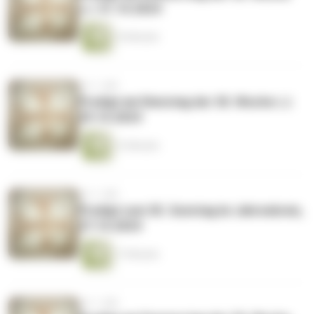
i.J. 31.10.2024
10 Minuten
vor 1 Jahr
Predigt am Dienstag der 30. Woche i.J.
29.10.2024
12 Minuten
vor 1 Jahr
Predigt zum 30. Sonntag im Jahreskreis,
27.10.2024
17 Minuten
vor 1 Jahr