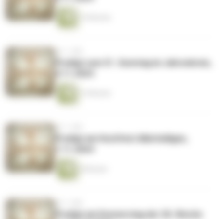
10 Minuten
vor 1 Jahr
Predigt zum 31. Sonntag im Jahreskreis,
3.11.2024
15 Minuten
vor 1 Jahr
Predigt am Hochfest Allerheiligen,
1.11.2024
8 Minuten
vor 1 Jahr
Predigt am Donnerstag der 30. Woche