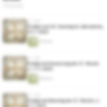
757 Episoden
vor 1 Jahr
Predigt zum 32. Sonntag im Jahreskreis,
10.11.2024
7 Minuten
vor 1 Jahr
Predigt am Donnerstag der 31. Woche
i.J. 7.11.2024
9 Minuten
vor 1 Jahr
Predigt am Dienstag der 31. Woche i.J.
5.11.2024