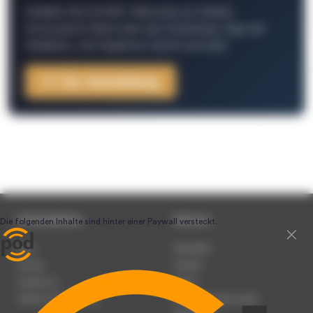
Schließe Dich 26.000+ Menschen an. Erhalte
interessante Fakten über das Podcasting, Tipps der
Redaktion, Job-Angebote, Events und mehr.
Zur Anmeldung
Unternehmen
Service
Team
Newsletter
Karriere
Kontakt
Impressum
Presse
Werben auf podcast.de
Nutzungsbedingungen