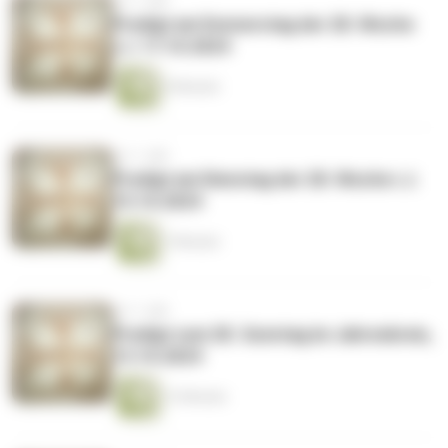
vor 1 Jahr
Predigt am Donnerstag der 28. Woche
i.J. 17.10.2024
9 Minuten
vor 1 Jahr
Predigt am Dienstag der 28. Woche i.J.
15.10.2024
7 Minuten
vor 1 Jahr
Predigt zum 28. Sonntag im Jahreskreis,
13.10.2024
13 Minuten