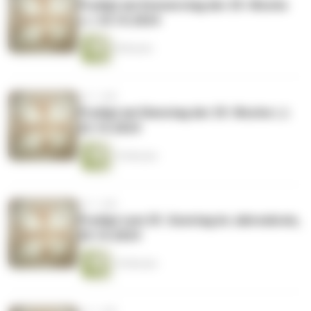
Predigt am Donnerstag der 29. Woche
i.J. 24.10.2024
8 Minuten
vor 1 Jahr
Predigt am Dienstag der 29. Woche i.J.
22.10.2024
10 Minuten
vor 1 Jahr
Predigt zum 29. Sonntag im Jahreskreis,
20.10.2024
10 Minuten