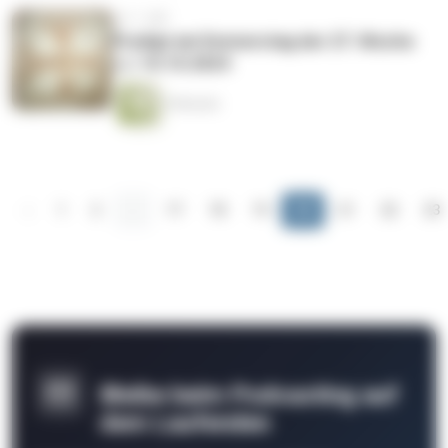
vor 1 Jahr
Predigt am Donnerstag der 27. Woche
i.J. 10.10.2024
9 Minuten
‹
1
2
...
17
18
19
20
21
22
23
Bleibe beim Podcasting auf
dem Laufenden