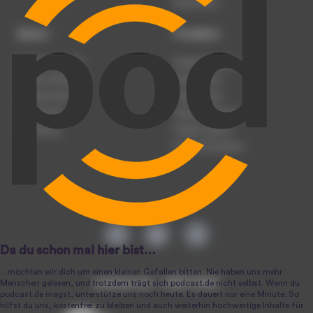
Datenschutz
Dienst
Produkte
Podcast anmelden
Podcast-Beratung
Podcast hochladen
Podcast-Jobs
Podcast-Events
Podcast-Push
Registrierung
Podcast-Werbung
Anmeldung
Podcast-Agentur
Podcast-Produktion
podcast.de ~ 2004-2026