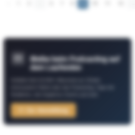
‹
1
2
...
6
7
8
9
10
11
12
...
Bleibe beim Podcasting auf
dem Laufenden
Schließe Dich 26.000+ Menschen an. Erhalte
interessante Fakten über das Podcasting, Tipps der
Redaktion, Job-Angebote, Events und mehr.
Zur Anmeldung