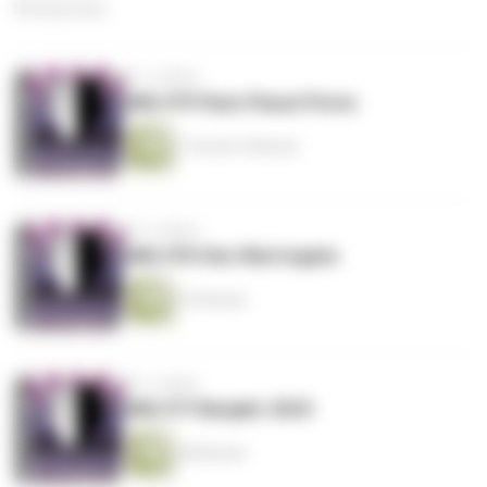
504 Episoden
vor 3 Jahren
DML379 Paws Pause Pores
1 Stunde 5 Minuten
vor 3 Jahren
DML378 Star Wartregate
47 Minuten
vor 3 Jahren
DML377 Neujahr 2023
58 Minuten