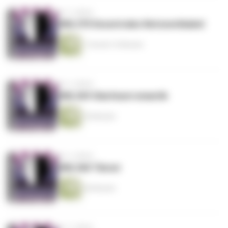
vor 3 Jahren
DML370 Dezentrales Netzwerkkabel
1 Stunde 16 Minuten
vor 3 Jahren
DML369 Glasfaserromantik
54 Minuten
vor 3 Jahren
DML368 Tänzer
46 Minuten
vor 3 Jahren