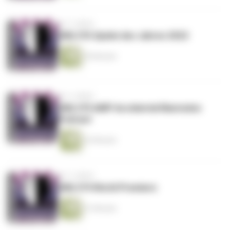
vor 3 Jahren
DML376 Spiele des Jahres 2022
49 Minuten
vor 3 Jahren
DML375 AMP Accidental Mastodon
Podcast
52 Minuten
vor 3 Jahren
DML374 World Premiere
41 Minuten