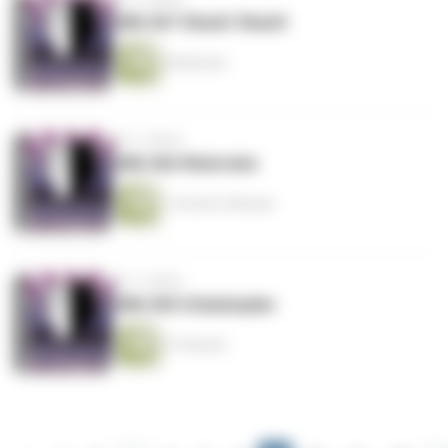
DML367 Shark! Shark!
38 Minuten
vor 3 Jahren
DML366 Weinrebe
1 Stunde 6 Minuten
vor 3 Jahren
DML365 Urlaubsplan
31 Minuten