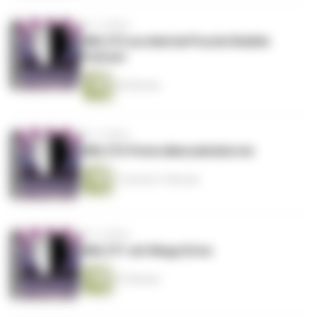
vor 3 Jahren
DML373 accidental Puzzle Bobble
Podcast
40 Minuten
vor 3 Jahren
DML372 Petersilienzahnbürste
1 Stunde 21 Minuten
vor 3 Jahren
DML371 mit Mega Drive
57 Minuten