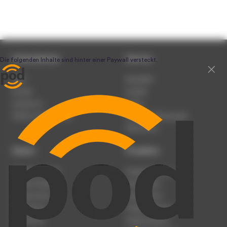
Unternehmen
Service
Team
Newsletter
Karriere
Kontakt
Impressum
Presse
Werben auf podcast.de
Nutzungsbedingungen
Datenschutz
Dienst
Produkte
Podcast anmelden
Podcast-Beratung
Podcast hochladen
Podcast-Jobs
Podcast-Events
Podcast-Push
Registrierung
Podcast-Werbung
Anmeldung
Podcast-Agentur