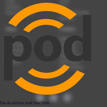
Karriere
Kontakt
Impressum
Presse
Werben auf podcast.de
Nutzungsbedingungen
Datenschutz
Dienst
Produkte
Podcast anmelden
Podcast-Beratung
Podcast hochladen
Podcast-Jobs
Podcast-Events
Podcast-Push
Registrierung
Podcast-Werbung
Anmeldung
Podcast-Agentur
Podcast-Produktion