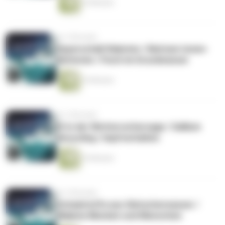
25 Minuten
vor 5 Monaten
Hyperschall-Raketen / Natrium-Ionen-
Batterien / Fisch im Grundwasser
25 Minuten
vor 5 Monaten
KI in der Wettervorhersage / Gallium
Recycling / Impfverhalten
25 Minuten
vor 5 Monaten
Schadstoffe aus Gletscherwasser /
Malaria-Mücken und Menschen