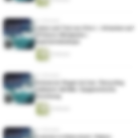
vor 4 Monaten
Leben und Tod von Otto I. / Attacken auf
Offshore-Windparks /
Quantenteleskope
25 Minuten
vor 4 Monaten
Schwarzer Regen im Iran / Recycling
nuklearer Abfälle / Epigenetische
Vererbung
25 Minuten
vor 4 Monaten
Evolution in Rekordzeit / Raben-