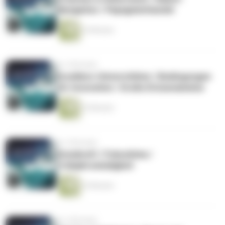
Navigation / Papageienhandel
25 Minuten
vor 4 Monaten
Exzellenz-Universitäten / Bedingungen
für Innovation / Große Drüsenameise
25 Minuten
vor 4 Monaten
Atomkraft / Fukushima /
Frühjahrsmüdigkeit
25 Minuten
vor 4 Monaten