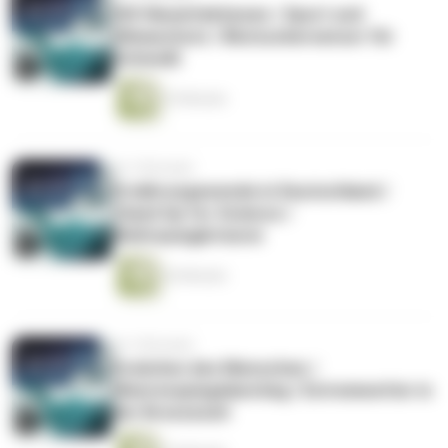
HIV-Neuinfektionen / Sport und
Klimaschutz / Blutzuckersensor für
Schweiß
25 Minuten
vor 5 Monaten
Ernährungswende in Deutschland /
Stand Up for Science /
Weltraumgärtnerei
26 Minuten
vor 5 Monaten
Evolution des Menschen /
Meeresspiegelanstieg / Extremwetter in
der Bronzezeit