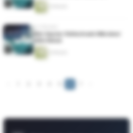
25 Minuten
vor 5 Monaten
Mini-Saurier/ Kühlschrank-Mikroben/
Kälte Rätsel
24 Minuten
‹
1
2
3
4
5
6
7
›