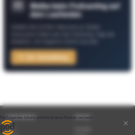
Bleibe beim Podcasting auf
dem Laufenden
Schließe Dich 26.000+ Menschen an. Erhalte
interessante Fakten über das Podcasting, Tipps der
Redaktion, Job-Angebote, Events und mehr.
Zur Anmeldung
Unternehmen
Service
Team
Newsletter