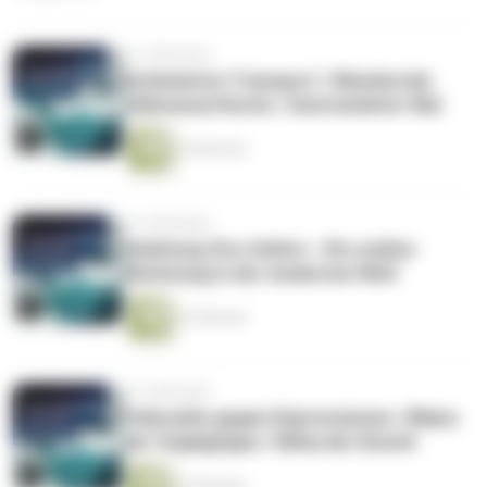
vor 4 Monaten
Antimaterie-Transport / Wandernde
Süßwasserfische / Gestrandeter Wal
25 Minuten
vor 4 Monaten
Anleitung fürs Gehirn - Ein uraltes
Werkzeug in der modernen Welt
23 Minuten
vor 4 Monaten
Psilocybin gegen Depressionen / Bilanz
der Vogelgrippe / Klima der Eiszeit
25 Minuten