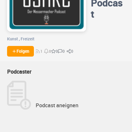
Podcas
t
Kunst
,
Freizeit
0
0
Folgen
0
1
0
Podcaster
Podcast aneignen