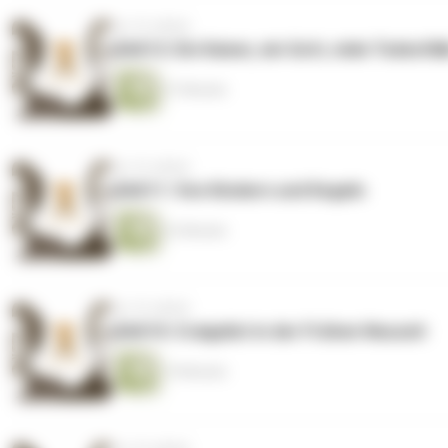
vor 10 Jahren
GAG12: Ein Kaiser, ein Gott, viele Todesfäl
27 Minuten
vor 10 Jahren
GAG11: Von Kindern und Kegeln
22 Minuten
vor 10 Jahren
GAG10: Craigslist in der Frühen Neuzeit
19 Minuten