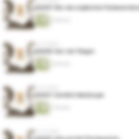
vor 10 Jahren
GAG09: Wer den englischen Parlamentsbra
20 Minuten
vor 10 Jahren
GAG08: Herr der Fliegen
18 Minuten
vor 10 Jahren
GAG07: Geteilte Habsburger
13 Minuten
vor 10 Jahren
GAG06: Ada und die Pferdewetten