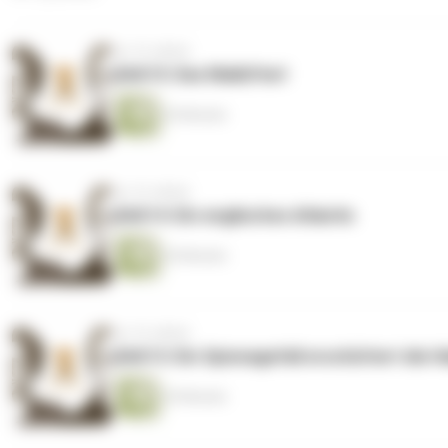
vor 10 Jahren
GAG15: Das Mailüfterl
20 Minuten
vor 10 Jahren
GAG14: Ein englisches Atlantis
20 Minuten
vor 10 Jahren
GAG13: Ein Spionagefall erschüttert die 
29 Minuten