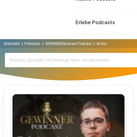
Erlebe Podcasts
Startseite
Podcasts
GEWINNERpodcast Podcast
Archiv