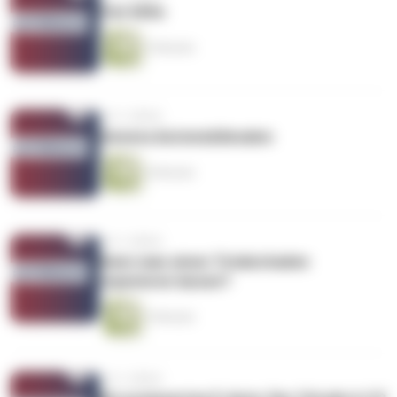
Fiat 600e
3 Minuten
vor 2 Jahren
Geneva Automobilesalon
4 Minuten
vor 2 Jahren
Kann man einen Totalschaden
reparieren lassen?
3 Minuten
vor 2 Jahren