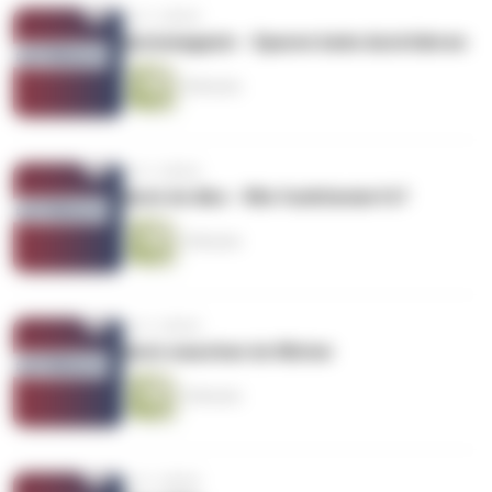
vor 2 Jahren
Automagazin - Sparen beim Autofahren
4 Minuten
vor 2 Jahren
Auto im Abo - Wie funktioniert's?
3 Minuten
vor 2 Jahren
Auto waschen im Winter
3 Minuten
vor 2 Jahren