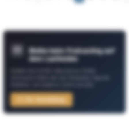
Bleibe beim Podcasting auf
dem Laufenden
Schließe Dich 26.000+ Menschen an. Erhalte
interessante Fakten über das Podcasting, Tipps der
Redaktion, Job-Angebote, Events und mehr.
Zur Anmeldung