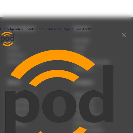
Unternehmen
Service
Team
Newsletter
Karriere
Kontakt
Impressum
Presse
Werben auf podcast.de
Nutzungsbedingungen
Datenschutz
Dienst
Produkte
Podcast anmelden
Podcast-Beratung
Podcast hochladen
Podcast-Jobs
Podcast-Events
Podcast-Push
Registrierung
Podcast-Werbung
Anmeldung
Podcast-Agentur
Podcast-Produktion