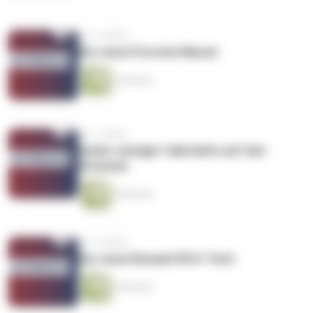
vor 2 Jahren
Der neue Porsche Macan
4 Minuten
vor 2 Jahren
Immer weniger Cabriolets auf den
Strassen
4 Minuten
vor 2 Jahren
Der neue Renault R5 E-Tech
3 Minuten