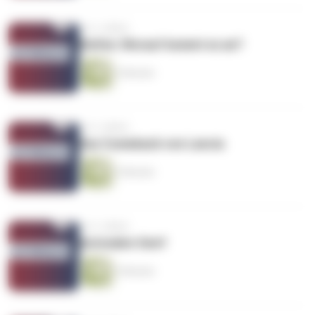
vor 2 Jahren
Reifen: Worauf kommt es an?
3 Minuten
vor 2 Jahren
Das Comeback von Lancia
3 Minuten
vor 2 Jahren
Autosalon Genf
3 Minuten