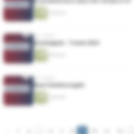
Ein preiswertes E-Auto: Der Citroën ë-C3
3 Minuten
vor 2 Jahren
Automagazin - Trends 2024
4 Minuten
vor 2 Jahren
Neue Verkehrsregeln
3 Minuten
‹
1
2
...
6
7
8
9
10
11
12
...