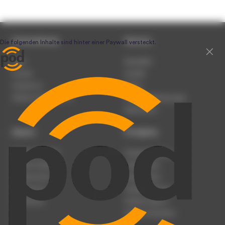
Unternehmen
Service
Team
Newsletter
Karriere
Kontakt
Impressum
Presse
Werben auf podcast.de
Nutzungsbedingungen
Datenschutz
Dienst
Produkte
Podcast anmelden
Podcast-Beratung
Podcast hochladen
Podcast-Jobs
Podcast-Events
Podcast-Push
Registrierung
Podcast-Werbung
Anmeldung
Podcast-Agentur
Podcast-Produktion