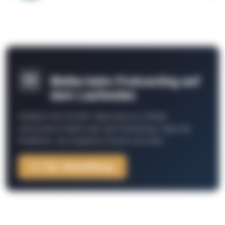
Bleibe beim Podcasting auf
dem Laufenden
Schließe Dich 26.000+ Menschen an. Erhalte
interessante Fakten über das Podcasting, Tipps der
Redaktion, Job-Angebote, Events und mehr.
Zur Anmeldung