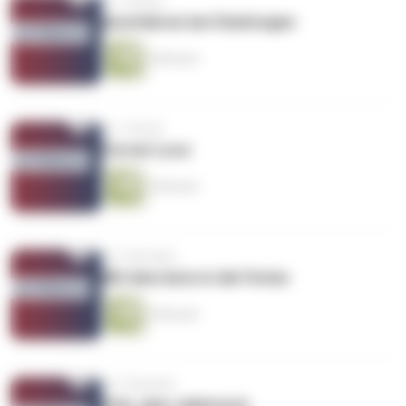
vor 1 Monat
Autofahren bei Starkregen
4 Minuten
vor 1 Monat
Ferrari Luce
4 Minuten
vor 2 Monaten
Mit dem Auto in die Ferien
4 Minuten
vor 2 Monaten
Polo, aber elektrisch