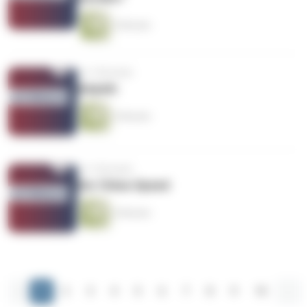
3 Minuten
vor 3 Monaten
Ampeln
3 Minuten
vor 3 Monaten
Der China-Speed
3 Minuten
‹
1
2
3
4
5
6
7
8
9
10
...