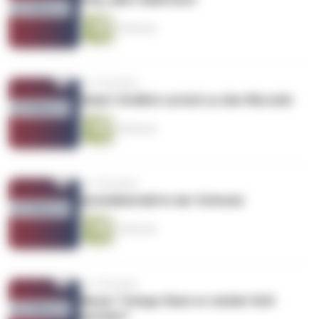
2 Minuten
vor 2 Monaten
Smart: Endlich zurück zu den Wurzeln
4 Minuten
vor 2 Monaten
Autodiebstahl in der Schweiz
2 Minuten
vor 2 Monaten
Neuer Twingo-Kann er wieder Kult
werden?