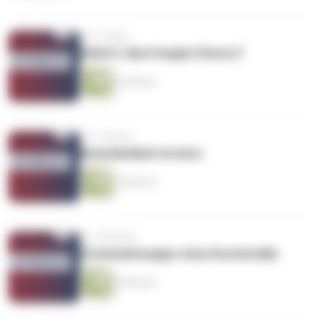
vor 5 Tagen
Elektro-Sportwagen Denza Z
3 Minuten
vor 1 Woche
Reiseübelkeit im Auto
4 Minuten
vor 2 Wochen
Ferienmietwagen ohne Kostenfalle
3 Minuten