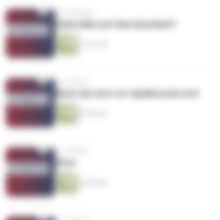
vor 3 Wochen
Solarzellen auf dem Autodach?
2 Minuten
vor 1 Monat
Wenn das Auto zur Spielkonsole wird
4 Minuten
vor 1 Monat
Hitze
3 Minuten