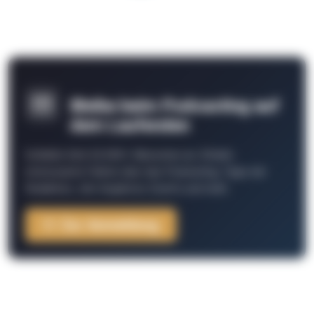
Bleibe beim Podcasting auf
dem Laufenden
Schließe Dich 26.000+ Menschen an. Erhalte
interessante Fakten über das Podcasting, Tipps der
Redaktion, Job-Angebote, Events und mehr.
Zur Anmeldung