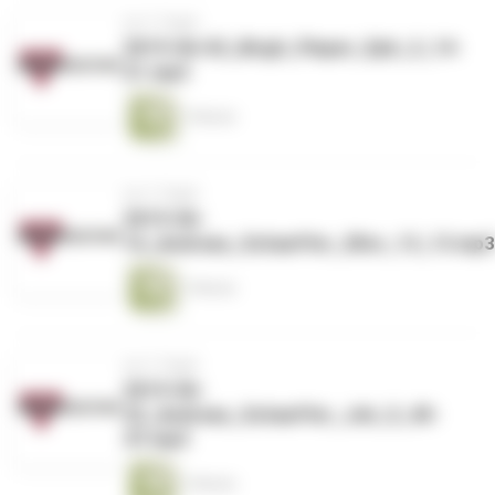
vor 2 Tagen
2019-06-02_Birgit_Pieper_Eph_3_14-
21.mp3
1 Minute
vor 2 Tagen
2019-06-
16_Andreas_Schaeffer_2Kor_13_13.mp3
1 Minute
vor 2 Tagen
2019-06-
22_Andreas_Schaeffer_Joh_5_40-
47.mp3
1 Minute