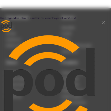
Unternehmen
Service
Team
Newsletter
Karriere
Kontakt
Impressum
Presse
Werben auf podcast.de
Nutzungsbedingungen
Datenschutz
Dienst
Produkte
Podcast anmelden
Podcast-Beratung
Podcast hochladen
Podcast-Jobs
Podcast-Events
Podcast-Push
Registrierung
Podcast-Werbung
Anmeldung
Podcast-Agentur
Podcast-Produktion