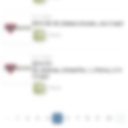
vor 2 Tagen
2019-06-30_Roland_Krumm_Jos-2.mp3
1 Minute
vor 2 Tagen
2019-07-
28_Andreas_Schaeffer_1_Petrus_2-4-
12.mp3
1 Minute
‹
1
2
3
4
5
6
7
8
9
10
...