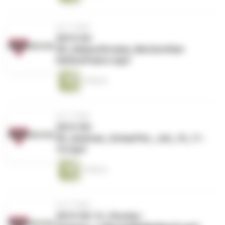
vor 2 Tagen
2019-04-
28_HelmutStrobel_WerGottHat-
HatGutFeiern.mp3
1 Minute
vor 2 Tagen
2019-05-
05_Andreas_Schaeffer_Joh_10_11-
16.mp3
1 Minute
vor 2 Tagen
2019-05-12_Stocker-