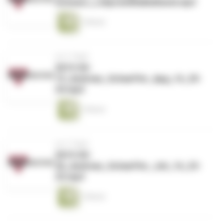
Schwarz_LobpreisWieBeiDavid.mp3
1 Minute
vor 2 Tagen
2019-05-
19_Andreas_Schaeffer_Apg_16_25-
34.mp3
1 Minute
vor 2 Tagen
2019-05-
26_Andreas_Schaeffer_Joh_16_23-
33.mp3
1 Minute