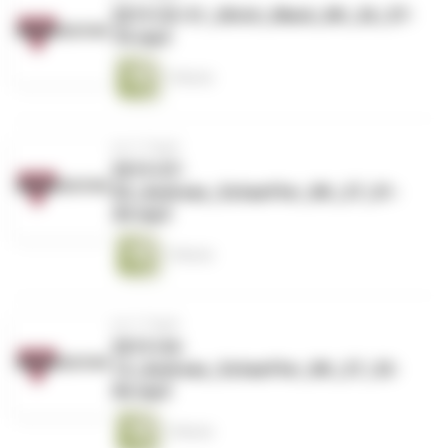
2019-03-31_Ulrich_Mack_Mt_26_57-
75.mp3
1 Minute
vor 2 Tagen
2019-07-
04_Andreas_Schaeffer_Mt_27_01-
30.mp3
1 Minute
vor 2 Tagen
2019-04-
14_Andreas_Schaeffer_Mt_27_32-
56.mp3
1 Minute