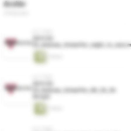
Archiv
370 Episoden
vor 2 Tagen
2019-03-
03_Andreas_Schaeffer_might_to_save.
1 Minute
vor 2 Tagen
2019-03-
24_Andreas_Schaeffer_Mt_26_36-
56.mp3
1 Minute
vor 2 Tagen