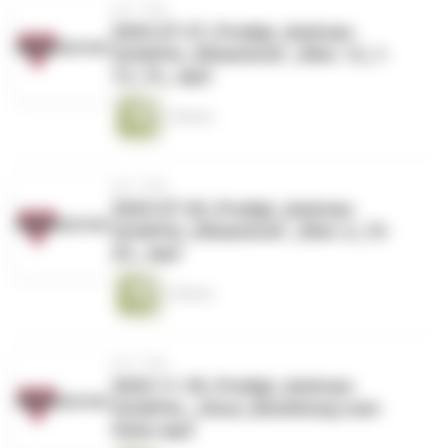
vor 1 Tag
2025-07-27_Predigt_Andreas-
Schäffer_Römerbrief _Röm. 12_1-
13_15_.mp3
1 Minute
vor 1 Tag
2025-07-20_Predigt_Andreas-
Schäffer_Römerbrief _Röm. 6_15-
23_.mp3
1 Minute
vor 1 Tag
2025-11-30_Predigt_Andreas-
Schäffer_Jesus_Beziehung-zum-
Vater.mp3