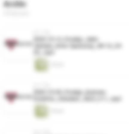
Archiv
370 Episoden
vor 1 Tag
2025-10-12_Predigt_Jabin
Jäckele_Unter Spannung _Mt 16_24-
25_.mp3
1 Minute
vor 1 Tag
2025-10-05_Predigt_Andreas-
Schäffer_Hohelied _Hld 8_5-7_.mp3
1 Minute
vor 1 Tag