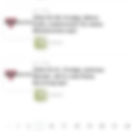
vor 1 Tag
2026-02-08_Predigt_Matze
Knöll_Leidenschaft für meine
Mitmenschen.mp3
1 Minute
vor 1 Tag
2026-02-01_Predigt_Andreas-
Munder_All-In-Lebe Deine
Berufung.mp3
1 Minute
‹
1
2
...
16
17
18
19
20
21
22