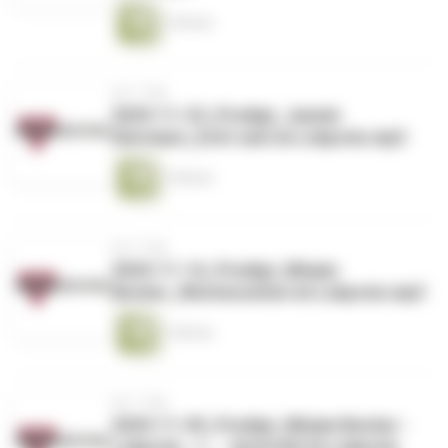
1 Minute
vor 1 Tag
2025-11-23_Predigt_Jasmin
Diermann_Echt sein im Lobpreis.mp3
1 Minute
vor 1 Tag
2025-11-16_Predigt_Mirjam
Becker_Wüstenzeiten im Lobpreis.mp3
1 Minute
vor 1 Tag
2025-11-09_Predigt_Mirjam Becker -
Lobpreis _1_ - Autorität im Lobpreis