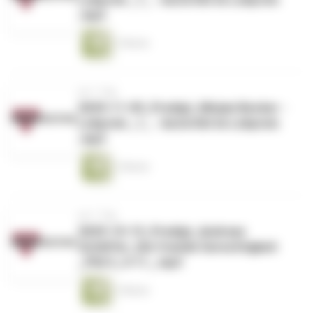
.mp3
1 Minute
vor 1 Tag
2025-11-09_Predigt_Mirjam Becker -
Lobpreis _1_ - Autorität im Lobpreis
.mp3
1 Minute
vor 1 Tag
2025-10-19_Predigt_Andreas
Schäffer_Die fremde Gerechtigkeit
_Phil 3_4-11_.mp3
1 Minute