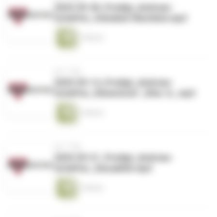
2025-09-28_Predigt_Andreas-
Schäffer_Hohelied-Überblick.mp3
1 Minute
vor 1 Tag
2025-09-14_Predigt_Andreas-
Schäffer_Römerbrief _Röm. 8_.mp3
1 Minute
vor 1 Tag
2025-09-21_Predigt_Andreas-
Schäffer_Sexualität.mp3
1 Minute