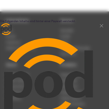
Unternehmen
Service
Team
Newsletter
Karriere
Kontakt
Impressum
Presse
Werben auf podcast.de
Nutzungsbedingungen
Datenschutz
Dienst
Produkte
Podcast anmelden
Podcast-Beratung
Podcast hochladen
Podcast-Jobs
Podcast-Events
Podcast-Push
Registrierung
Podcast-Werbung
Anmeldung
Podcast-Agentur
Podcast-Produktion