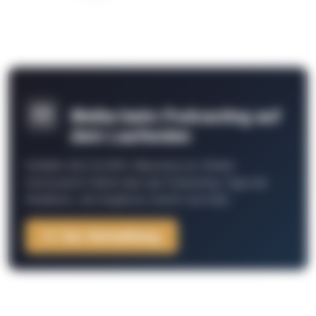
Bleibe beim Podcasting auf
dem Laufenden
Schließe Dich 26.000+ Menschen an. Erhalte
interessante Fakten über das Podcasting, Tipps der
Redaktion, Job-Angebote, Events und mehr.
Zur Anmeldung