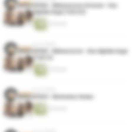
EP006 - Bildsensoren Grössen - Das
digitale Auge (Teil 2/2)
33 Minuten
vor 10 Jahren
EP005 - Bildsensoren - Das digitale Auge
(Teil1/2)
33 Minuten
vor 10 Jahren
EP004 - Motivation finden
35 Minuten
vor 10 Jahren