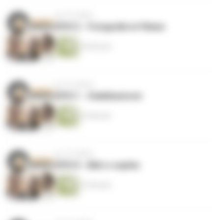
vor 10 Jahren
EP012 - Fotografie in Filmen
39 Minuten
vor 10 Jahren
EP011 - Stabilisatoren
36 Minuten
vor 10 Jahren
EP010 - Bild-o-sophie
57 Minuten