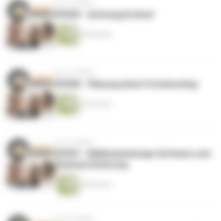
vor 10 Jahren
EP009 - Achtung Drohne!
42 Minuten
vor 10 Jahren
EP008 - Planung eines Fotoshooting
35 Minuten
vor 10 Jahren
EP007 - Bildbearbeitungs Software und
Datenarchivierung
38 Minuten
vor 10 Jahren