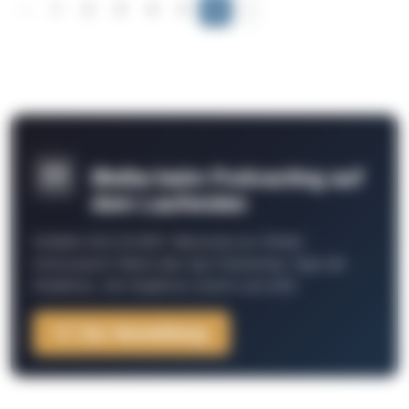
‹
1
2
3
4
5
6
›
Bleibe beim Podcasting auf
dem Laufenden
Schließe Dich 26.000+ Menschen an. Erhalte
interessante Fakten über das Podcasting, Tipps der
Redaktion, Job-Angebote, Events und mehr.
Zur Anmeldung