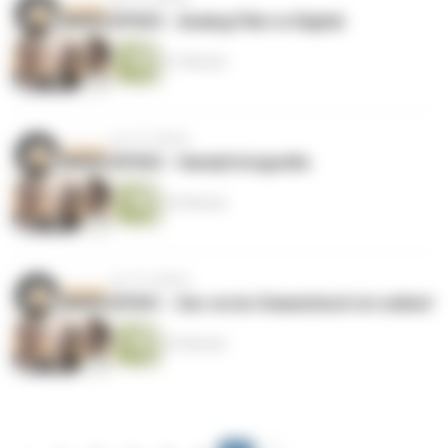
EP003 - Analog Film vs Digital
31 Minuten
vor 10 Jahren
EP002 - Handyfotografie
32 Minuten
vor 10 Jahren
EP001 - Der erste Stammtisch ist online!
32 Minuten