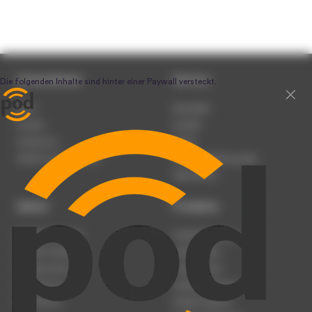
Unternehmen
Service
Team
Newsletter
Karriere
Kontakt
Impressum
Presse
Werben auf podcast.de
Nutzungsbedingungen
Datenschutz
Dienst
Produkte
Podcast anmelden
Podcast-Beratung
Podcast hochladen
Podcast-Jobs
Podcast-Events
Podcast-Push
Registrierung
Podcast-Werbung
Anmeldung
Podcast-Agentur