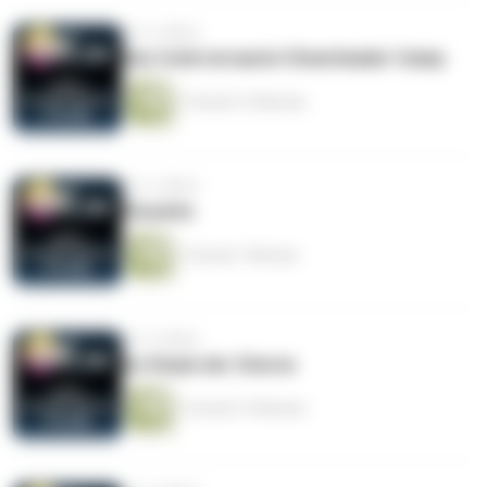
vor 2 Jahren
Das total versaute Cheerleader Camp
1 Stunde 16 Minuten
vor 2 Jahren
Parasite
1 Stunde 7 Minuten
vor 2 Jahren
Im Staub der Sterne
1 Stunde 15 Minuten