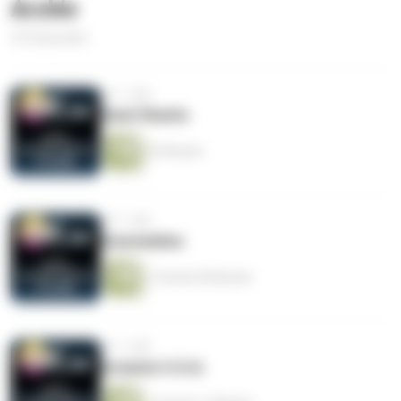
Archiv
216 Episoden
vor 1 Jahr
Sand Sharks
53 Minuten
vor 1 Jahr
Gwendoline
1 Stunde 28 Minuten
vor 1 Jahr
Invasion U.S.A.