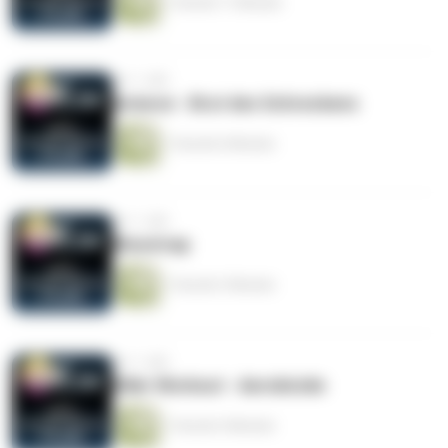
1 Stunde 11 Minuten
vor 1 Jahr
Astaron - Brut des Schreckens
1 Stunde 6 Minuten
vor 1 Jahr
Moontrap
1 Stunde 3 Minuten
vor 1 Jahr
Killer Workout - Aerobicide
1 Stunde 4 Minuten