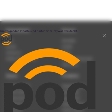
Unternehmen
Service
Team
Newsletter
Karriere
Kontakt
Impressum
Presse
Werben auf podcast.de
Nutzungsbedingungen
Datenschutz
Dienst
Produkte
Podcast anmelden
Podcast-Beratung
Podcast hochladen
Podcast-Jobs
Podcast-Events
Podcast-Push
Registrierung
Podcast-Werbung
Anmeldung
Podcast-Agentur