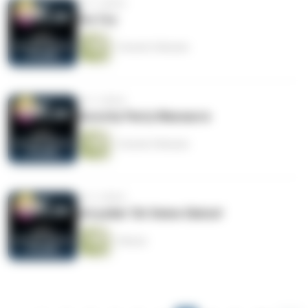
vor 2 Jahren
Far Cry
1 Stunde 5 Minuten
vor 2 Jahren
Sorority Party Massacre
1 Stunde 9 Minuten
vor 2 Jahren
Ich polier' Dir Deine Glatze!
1 Minute