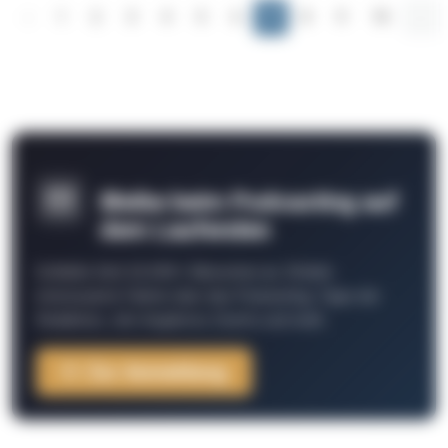
‹
1
2
3
4
5
6
7
8
9
10
...
Bleibe beim Podcasting auf
dem Laufenden
Schließe Dich 26.000+ Menschen an. Erhalte
interessante Fakten über das Podcasting, Tipps der
Redaktion, Job-Angebote, Events und mehr.
Zur Anmeldung