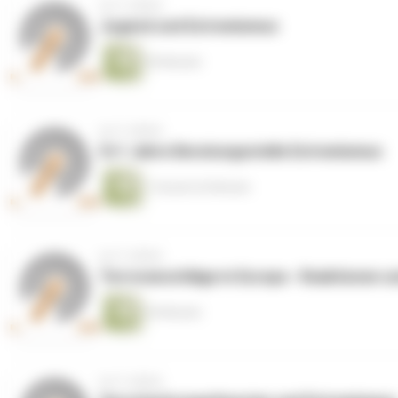
vor 5 Jahren
Jugend und Extremismus
59 Minuten
vor 5 Jahren
5+1 Jahre Beratungsstelle Extremismus
1 Stunde 42 Minuten
vor 5 Jahren
Terroranschläge in Europa - Reaktionen u
44 Minuten
vor 5 Jahren