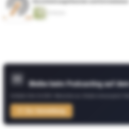
Verschwörungstheorien und Extremismus
43 Minuten
Bleibe beim Podcasting auf de
Schließe Dich 26.000+ Menschen an. Erhalte interessante Fak
Zur Anmeldung