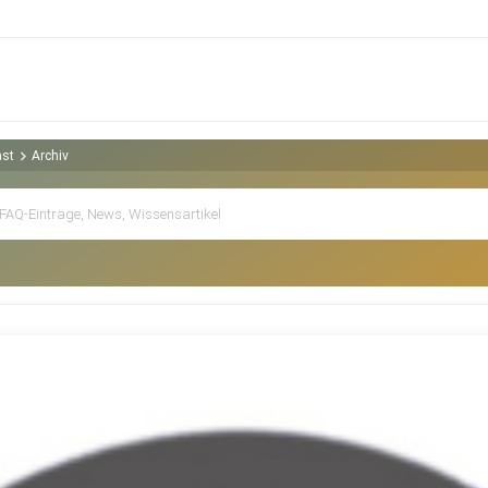
ast
Archiv