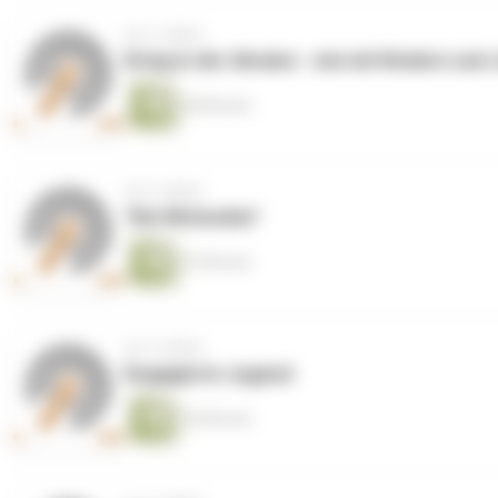
vor 3 Jahren
Krieg in der Ukraine - wie mit Kindern un
48 Minuten
vor 4 Jahren
"Die Wütenden"
33 Minuten
vor 5 Jahren
Engagierte Jugend
55 Minuten