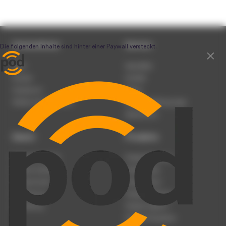
Unternehmen
Service
Team
Newsletter
Karriere
Kontakt
Impressum
Presse
Werben auf podcast.de
Nutzungsbedingungen
Datenschutz
Dienst
Produkte
Podcast anmelden
Podcast-Beratung
Podcast hochladen
Podcast-Jobs
Podcast-Events
Podcast-Push
Registrierung
Podcast-Werbung
Anmeldung
Podcast-Agentur
Podcast-Produktion