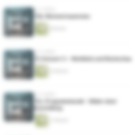
vor 4 Jahren
73b: Wüstentraumreise
6 Minuten
vor 4 Jahren
73: Konzert 3 – Weitblick und Rückschau
15 Minuten
vor 4 Jahren
72c: Programmmusik – Bilder einer
Ausstellung
11 Minuten