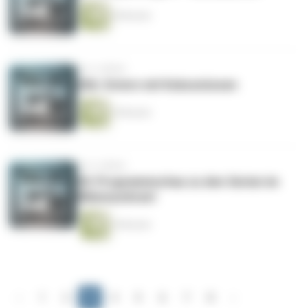
8 Minuten
vor 4 Jahren
65b: Ostern mit Kokosnüssen
9 Minuten
vor 4 Jahren
65: Programmschau zu den Serien im
Bläserpodcast
9 Minuten
‹
1
2
3
4
5
6
7
8
›