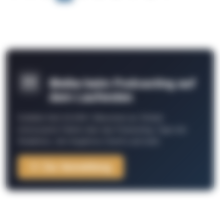
Bleibe beim Podcasting auf
dem Laufenden
Schließe Dich 26.000+ Menschen an. Erhalte
interessante Fakten über das Podcasting, Tipps der
Redaktion, Job-Angebote, Events und mehr.
Zur Anmeldung