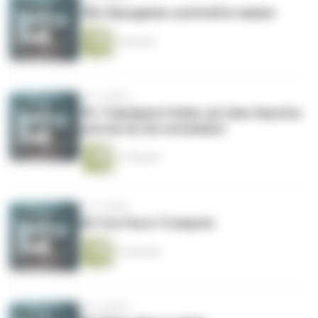
70b: Rausgehen und Kräfte tanken
7 Minuten
vor 4 Jahren
70: 7 häufigste Fehler auf dem Saxofon
und wie du sie vermeidest
17 Minuten
vor 4 Jahren
69: Fun Facts Trompete
13 Minuten
vor 4 Jahren