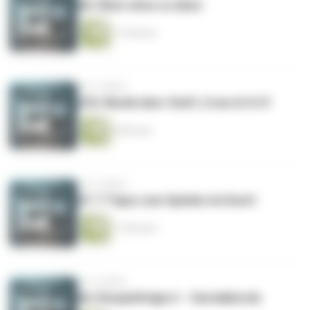
68: Üben ohne zu üben
17 Minuten
vor 4 Jahren
67b: Musik über Staff, Crew & V.I.P.
8 Minuten
vor 4 Jahren
67: 7 Tipps zum Spielen im Duett
17 Minuten
vor 4 Jahren
66: Einspielfolge 6 – Sextakkorde