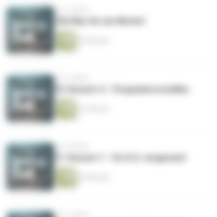
vor 4 Jahren
72b Was für ein Wetter!
10 Minuten
vor 4 Jahren
72: Konzert 2 - Porgramm erstellen
17 Minuten
vor 4 Jahren
71: Konzert 1 - N.I.K.S. vergessen!
16 Minuten
vor 4 Jahren