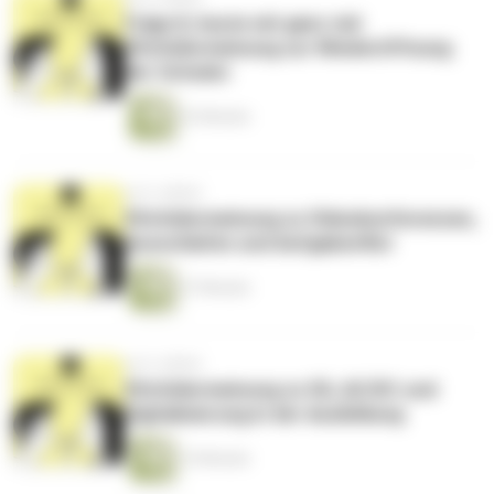
Folge 8, heute mit ganz viel
#Schülermeinung zur Wiederöffnung
der Schulen
32 Minuten
vor 6 Jahren
#Schülermeinung zu Videokonferenzen,
Ausschlafen und Aufgabenflut
27 Minuten
vor 6 Jahren
#Schülermeinung zu 5G, AC/DC und
Digitalisierung in der Ausbildung
15 Minuten