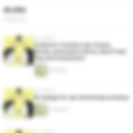
Archiv
10 Episoden
vor 6 Jahren
Schlechte Technik in der Schule,
Werder, autonomes Fahren, Anne Frank
Tag und Facharbeiten
32 Minuten
vor 6 Jahren
Ein Spiegel für das #twitterlehrerzimmer
31 Minuten
vor 6 Jahren