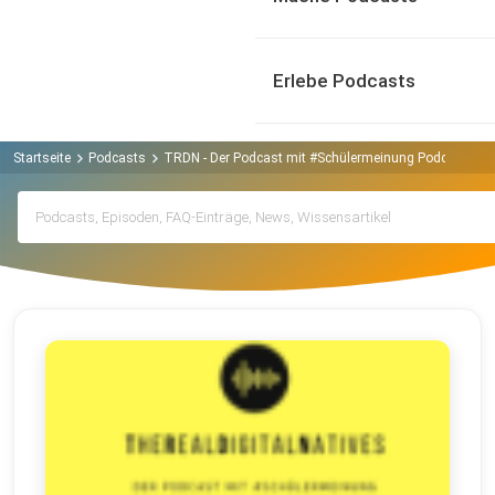
Erlebe Podcasts
Startseite
Podcasts
TRDN - Der Podcast mit #Schülermeinung Podcast
A