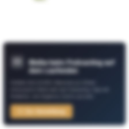
Bleibe beim Podcasting auf
dem Laufenden
Schließe Dich 26.000+ Menschen an. Erhalte
interessante Fakten über das Podcasting, Tipps der
Redaktion, Job-Angebote, Events und mehr.
Zur Anmeldung