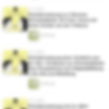
vor 6 Jahren
#Schülermeinung zu 2 Wochen
#Schuledaheim. Ein Fazit. Heute mit
einem Schüler aus der 9.Klasse.
22 Minuten
vor 6 Jahren
#Schülermeinung einer Schülerin aus
der Sek. I (6.Klasse) zur #Schuledaheim.
Dazu Perspektiven auf #digitaleBildung
in die USA und #Mobbing.
23 Minuten
vor 6 Jahren
#Schülermeinung und vor allem