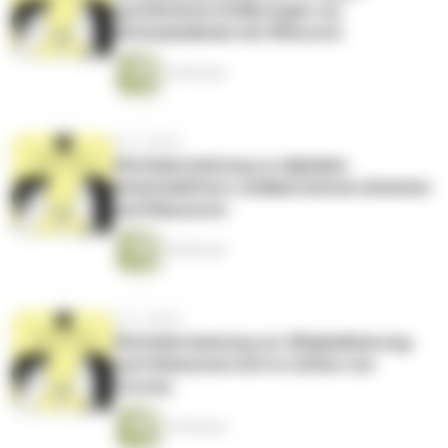
ausführliche Erklärungen zur
#Schuledaheim mit #Discord.
16 Minuten
vor 6 Jahren
#Schülermeinung zu digitalen
Arbeitsblättern, kollaborativem Arbeiten
und Klausuren.
18 Minuten
vor 6 Jahren
#Schülermeinung zur #Digitalisierung
und Heimunterricht in Zeiten von
Corona.
12 Minuten