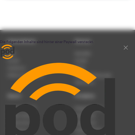
Unternehmen
Service
Team
Newsletter
Karriere
Kontakt
Impressum
Presse
Werben auf podcast.de
Nutzungsbedingungen
Datenschutz
Dienst
Produkte
Podcast anmelden
Podcast-Beratung
Podcast hochladen
Podcast-Jobs
Podcast-Events
Podcast-Push
Registrierung
Podcast-Werbung