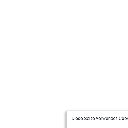
Diese Seite verwendet Cooki