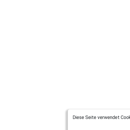
Diese Seite verwendet Cooki