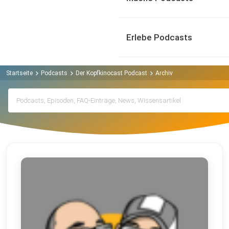
Erlebe Podcasts
Startseite
Podcasts
Der Kopfkinocast Podcast
Archiv