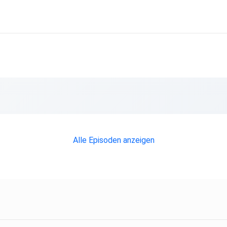
it
 von
sen -
Alle Episoden anzeigen
,