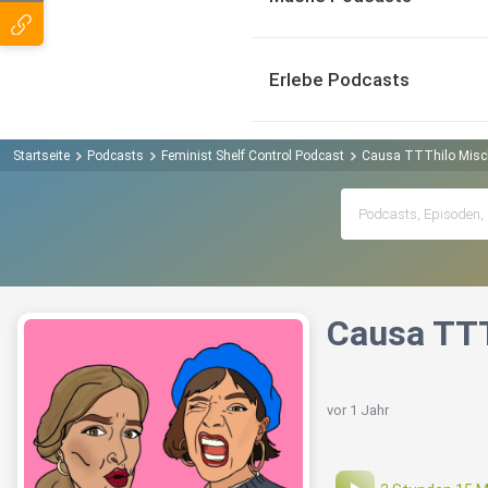
Erlebe Podcasts
Startseite
Podcasts
Feminist Shelf Control Podcast
Causa TTThilo Misc
Causa TTT
vor 1 Jahr