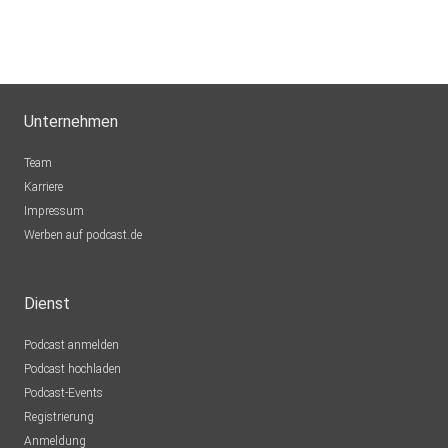
ahrc3zch
Leipzig
vrhvjtrg
Unternehmen
Essen
Team
Bina11
Karriere
Impressum
tinelizumab
Werben auf podcast.de
Lüneburg
carla65gaigall-q09u
Dienst
Podcast anmelden
gj4sdnlw
Podcast hochladen
Podcast-Events
mluw9zmm
Registrierung
FLENSBURG
Anmeldung