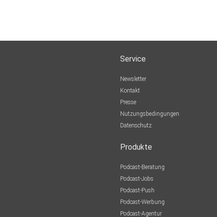
Service
Newsletter
Kontakt
Presse
Nutzungsbedingungen
Datenschutz
Produkte
Podcast-Beratung
Podcast-Jobs
Podcast-Push
Podcast-Werbung
Podcast-Agentur