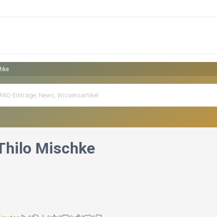
hke
hilo Mischke