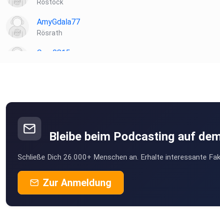
Rostock
AmyGdala77
Rösrath
Caro0815
Buchstehude
segla14
Kandel
Alle Quellen findet ihr hier.
Bettina20
Köln
Bleibe beim Podcasting auf de
josi1312
Schließe Dich 26.000+ Menschen an. Erhalte interessante Fak
Dresden
ty5jfrjb
Zur Anmeldung
Amo3000