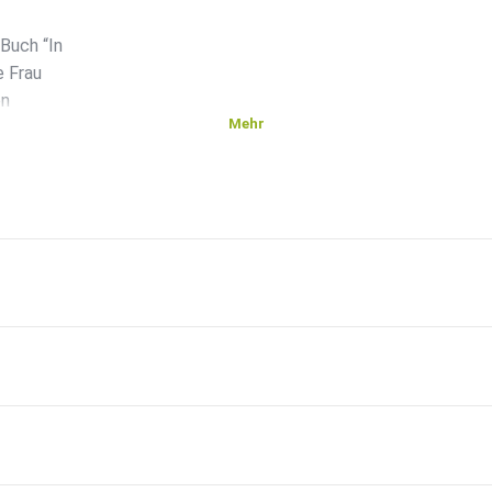
Buch “In
e Frau
en
Mehr
GQ
 für
und
en