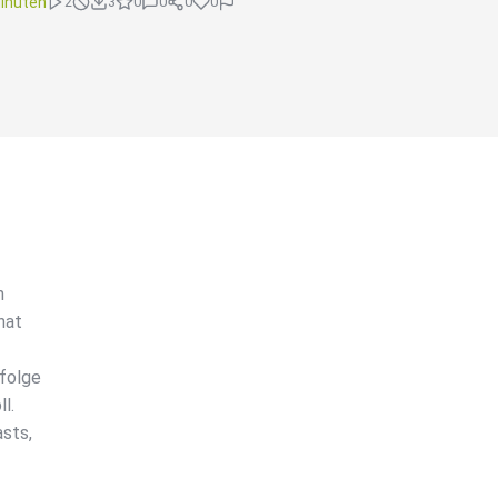
inuten
2
3
0
0
0
0
h
hat
folge
l.
sts,