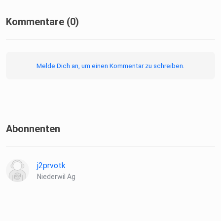
Kommentare (0)
Johannes auf
LinkedIn: ⁠https://www.linkedin.com/in/johannesmairhofer/⁠ ⁠⁠⁠⁠⁠⁠⁠⁠⁠⁠⁠⁠⁠⁠⁠
Melde Dich an, um einen Kommentar zu schreiben.
Das Webseite von
Johannes: ⁠⁠⁠⁠⁠https://johannesmairhofer.de/⁠
Abonnenten
Nerdcafe, der Podcast von
Johannes: ⁠https://johannesmairhofer.de/nerdcafe/⁠
j2prvotk
Niederwil Ag
Links zu den Themen die wir besprochen haben: