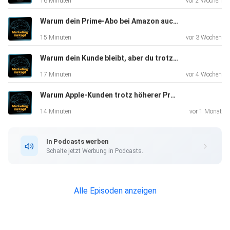
16 Minuten
vor 2 Wochen
Wordpress abschauen kannst.
Außerdem spreche ich mit Johannes heute noch etwas
Warum dein Prime-Abo bei Amazon auch Music und Video hat - #254
über seine
15 Minuten
vor 3 Wochen
LinkedIn Strategie, denn er gewinnt mittlerweile die
meisten
Warum dein Kunde bleibt, aber du trotzdem Umsatz verlierst - #253
Kunden über diesen Kanal.
17 Minuten
vor 4 Wochen
Warum Apple-Kunden trotz höherer Preise nicht wechseln - #252
14 Minuten
vor 1 Monat
In Podcasts werben
In dieser Folge wird über verschiedene Unternehmen
Schalte jetzt Werbung in Podcasts.
gesprochen, da
Markennamen genannt werden, handelt es sich um
UNBEZAHLTE
Alle Episoden anzeigen
WERBUNG!