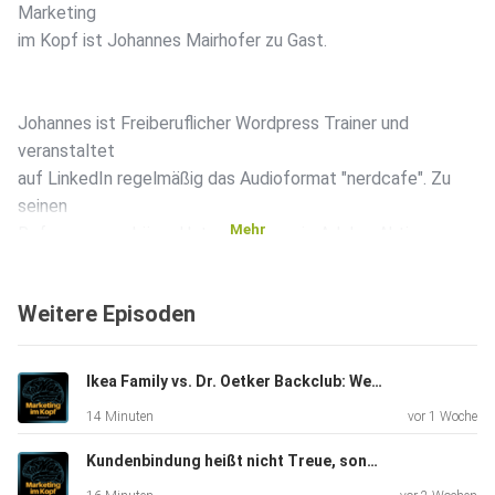
Marketing
im Kopf ist Johannes Mairhofer zu Gast.
Johannes ist Freiberuflicher Wordpress Trainer und
veranstaltet
auf LinkedIn regelmäßig das Audioformat "nerdcafe". Zu
seinen
Mehr
Referenzen gehören Unternehmen wie Adobe, Aktion
Mensch,
Microsoft, Samsung und t3n.
Weitere Episoden
In dieser Folge erklärt Johannes welche Trends es bei
Ikea Family vs. Dr. Oetker Backclub: Wer bindet die treueren Kunden? - #256
Wordpress gerade gibt, warum er glaubt, dass Elementor
14 Minuten
vor 1 Woche
und co. in
Zukunft weniger relevant sein werden und wo du dir etwas
Kundenbindung heißt nicht Treue, sondern Share of Wallet - #255
über